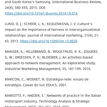
and South Korea's Samsung. International Business Review,
24(4), 580-593, 2015. DOI:
https://doi.org/10.1016/j.ibusrev.2014.10.016
LUND, D. J.; SCHEER, L. K.; KOZLENKOVA, I. V. Culture's
impact on the importance of fairness in interorganizational
relationships. journal of international marketing, 21(4), 21-
43, 2013.
https://doi.org/10.1509/jim.13.0020
MANSER, K.; HILLEBRAND, B.; WOOLTHUIS, R. K.; ZIGGERS,
G. W.; DRIESSEN, P. H.; BLOEMER, J. An activities-based
approach to network management: An explorative study.
Industrial Marketing Management, 55, 187-199, 2016.
MARCON, C.; MOINET, N. Estratégia-rede: ensaio de
estratégia. Caxias do Sul: EDUCS, 2001.
MARIOTTI, F.; HAIDER, S.' Networks of practice'in the Italian
motorsport industry. Technology Analysis & Strategic
Management, 30(3), 351-362, 2018. DOI: