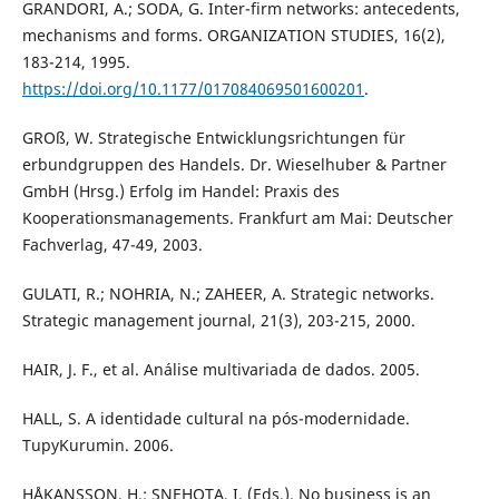
GRANDORI, A.; SODA, G. Inter-firm networks: antecedents,
mechanisms and forms. ORGANIZATION STUDIES, 16(2),
183-214, 1995.
https://doi.org/10.1177/017084069501600201
.
GROß, W. Strategische Entwicklungsrichtungen für
erbundgruppen des Handels. Dr. Wieselhuber & Partner
GmbH (Hrsg.) Erfolg im Handel: Praxis des
Kooperationsmanagements. Frankfurt am Mai: Deutscher
Fachverlag, 47-49, 2003.
GULATI, R.; NOHRIA, N.; ZAHEER, A. Strategic networks.
Strategic management journal, 21(3), 203-215, 2000.
HAIR, J. F., et al. Análise multivariada de dados. 2005.
HALL, S. A identidade cultural na pós-modernidade.
TupyKurumin. 2006.
HÅKANSSON, H.; SNEHOTA, I. (Eds.). No business is an