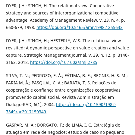
DYER, J.H.; SINGH, H. The relational view: Cooperative
strategy and sources of interorganizational competitive
advantage. Academy of Management Review, v. 23, n. 4, p.
660-679, 1998.
https://doi.org/10.5465/amr.1998.1255632
DYER, J.H.; SINGH, H.; HESTERLY, W.S. The relational view
revisited: A dynamic perspective on value creation and value
capture. Strategic Management Journal, v. 39, n. 12, p. 3140-
3162, 2018.
https://doi.org/10.1002/smj.2785
SILVA, T. N.; PEDROZO, E. Á.; FÁTIMA, B. E.; BEGNIS, H. S. M.;
FARIA M. Â.; PASQUAL, C. A.; BARATA, T. S. Relações de
cooperação e confiança entre organizações cooperativas
promovendo capital social. Revista Administração em
Diálogo-RAD, 6(1), 2004.
https://doi.org/10.1590/1982-
7849rac2017150349
.
GASPAR, M. A.; BORGATO, F.; de LIMA, I. C. Estratégia de
atuação em rede de negócios: estudo de caso no pequeno