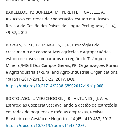
BARCELLOS, P.; BORELLA, M.; PERETTI, J.; GALELLI, A.
Insucesso em redes de cooperação: estudo multicasos.
Revista de Gestão dos Países de Língua Portuguesa, 11(4),
49-57, 2012.
BORGES, G. M.; DOMINGUES, C. R. Estratégias de
crescimento de cooperativas agrícolas e agropecuárias:
estudo de casos comparados da região do Triângulo
Mineiro/MG E Dos Campos Gerais/PR. Organizações Rurais
e Agroindustriais/Rural and Agro-Industrial Organizations,
19(1511-2017-2913), 8-22, 2017. DOI:
https://doi.org/10.21714/2238-68902017v19n1p008
.
BORTOLASO, I.; VERSCHOORE, J. R.; ANTUNES J. J. A. V.
Estratégias Cooperativas: avaliando a gestão da estratégia
em redes de pequenas e médias empresas. Revista
Brasileira de Gestão de Negócios, 14(45), 419-437, 2012.
https://doi.org/10.7819/rbgn.v14i45.1286
.