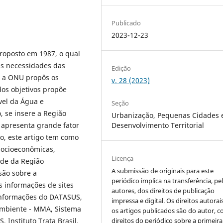
Publicado
2023-12-23
proposto em 1987, o qual
s necessidades das
Edição
, a ONU propôs os
v. 28 (2023)
os objetivos propõe
vel da Água e
Seção
 se insere a Região
Urbanização, Pequenas Cidades 
o apresenta grande fator
Desenvolvimento Territorial
o, este artigo tem como
socioeconômicas,
Licença
ade da Região
A submissão de originais para este
são sobre a
periódico implica na transferência, pe
s informações de sites
autores, dos direitos de publicação
 informações do DATASUS,
impressa e digital. Os direitos autorai
Ambiente - MMA, Sistema
os artigos publicados são do autor, 
Instituto Trata Brasil,
direitos do periódico sobre a primeira