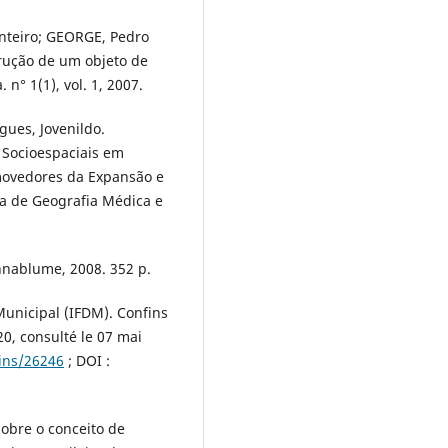
nteiro; GEORGE, Pedro
trução de um objeto de
 n° 1(1), vol. 1, 2007.
ues, Jovenildo.
 Socioespaciais em
movedores da Expansão e
ra de Geografia Médica e
nnablume, 2008. 352 p.
unicipal (IFDM). Confins
20, consulté le 07 mai
fins/26246
; DOI :
 Sobre o conceito de