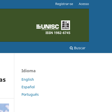
Registrar-se
Acesso
Buscar
Idioma
as
English
Español
Português