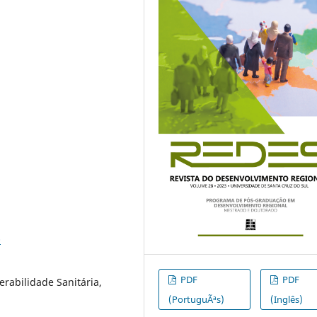
0
PDF
PDF
rabilidade Sanitária,
(PortuguÃªs)
(Inglês)