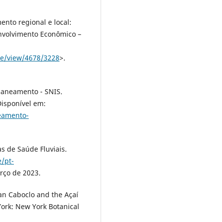
ento regional e local:
envolvimento Econômico –
cle/view/4678/3228
>.
Saneamento - SNIS.
Disponível em:
neamento-
 de Saúde Fluviais.
/pt-
rço de 2023.
 Caboclo and the Açaí
York: New York Botanical