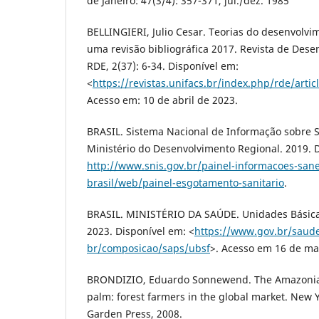
de Janeiro: 47(3/4): 357-371, jul./dez. 1985
BELLINGIERI, Julio Cesar. Teorias do desenvolvim
uma revisão bibliográfica 2017. Revista de Des
RDE, 2(37): 6-34. Disponível em:
<
https://revistas.unifacs.br/index.php/rde/arti
Acesso em: 10 de abril de 2023.
BRASIL. Sistema Nacional de Informação sobre 
Ministério do Desenvolvimento Regional. 2019. 
http://www.snis.gov.br/painel-informacoes-sa
brasil/web/painel-esgotamento-sanitario
.
BRASIL. MINISTÉRIO DA SAÚDE. Unidades Básicas
2023. Disponível em: <
https://www.gov.br/saude
br/composicao/saps/ubsf
>. Acesso em 16 de ma
BRONDIZIO, Eduardo Sonnewend. The Amazonian
palm: forest farmers in the global market. New 
Garden Press, 2008.