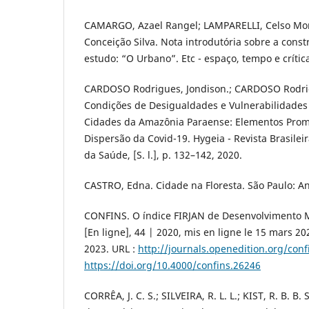
CAMARGO, Azael Rangel; LAMPARELLI, Celso Mo
Conceição Silva. Nota introdutória sobre a cons
estudo: “O Urbano”. Etc - espaço, tempo e crítica.
CARDOSO Rodrigues, Jondison.; CARDOSO Rodrig
Condições de Desigualdades e Vulnerabilidades
Cidades da Amazônia Paraense: Elementos Pro
Dispersão da Covid-19. Hygeia - Revista Brasilei
da Saúde, [S. l.], p. 132–142, 2020.
CASTRO, Edna. Cidade na Floresta. São Paulo: A
CONFINS. O índice FIRJAN de Desenvolvimento M
[En ligne], 44 | 2020, mis en ligne le 15 mars 20
2023. URL :
http://journals.openedition.org/con
https://doi.org/10.4000/confins.26246
CORRÊA, J. C. S.; SILVEIRA, R. L. L.; KIST, R. B. B.