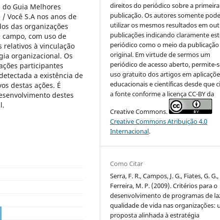
direitos do periódico sobre a primeira
l do Guia Melhores
publicação. Os autores somente pod
 / Você S.A nos anos de
utilizar os mesmos resultados em out
dos das organizações
publicações indicando claramente est
e campo, com uso de
periódico como o meio da publicação
 relativos à vinculação
original. Em virtude de sermos um
gia organizacional. Os
periódico de acesso aberto, permite-s
ções participantes
uso gratuito dos artigos em aplicaçõe
detectada a existência de
educacionais e científicas desde que c
os destas ações. É
a fonte conforme a licença CC-BY da
desenvolvimento destes
l.
Creative Commons.
Creative Commons Atribuição 4.0
Internacional
.
Como Citar
Serra, F. R., Campos, J. G., Fiates, G. G.,
Ferreira, M. P. (2009). Critérios para o
desenvolvimento de programas de la
qualidade de vida nas organizações:
proposta alinhada à estratégia