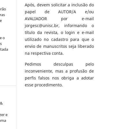
Após, devem solicitar a inclusão do
erão
papel de AUTOR/A e/ou
ras
AVALIADOR por e-mail
e
jorgesc@unisc.br, informando o
título da revista, o login e e-mail
e o
utilizado no cadastro para que o
s
envio de manuscritos seja liberado
itada
na respectiva conta.
Pedimos desculpas pelo
inconveniente, mas a profusão de
perfis falsos nos obriga a adotar
esse procedimento.
 &
zer e
 uma