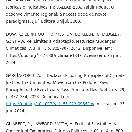
teóricas e indicativos. In: DALLABRIDA, Valdir Roque. O
desenvolvimento regional: a necessidade de novos
paradigmas. Ijuí: Editora Unijuí, 2000.
DOW, K.; BERKHOUT, F.; PRESTON, B.; KLEIN, R.; MIDGLEY,
G.; SHAW, Re. Limites à Adaptação. Natureza Mudanças
Climáticas, v. 3, n. 4, p. 305–307, 2013. Disponível em:
https://doi. org/10.1038/nclimate1847. Acesso em: 25 jun.
2024.
GARCÍA-PORTELA, L. Backward-Looking Principles of Climate
Justice: The Unjustified Move from the Polluter Pays
Principle to the Beneficiary Pays Principle. Res Publica, v. 29,
p. 367–384, 2023. Disponível em:
https://doi.org/10.1007/s11158-022-09569-w
. Acesso em: 25
jun. 2024.
GILABERT, P.; LAWFORD-SMITH, H. Political Feasibility: A
Conceptual Exploration. Estudos Políticos, v. 60, n. 4, p. 809–