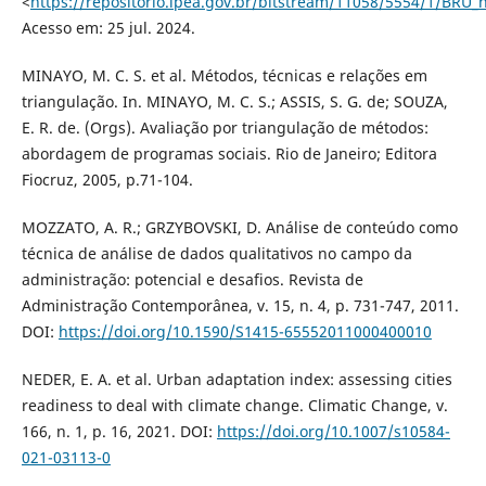
<
https://repositorio.ipea.gov.br/bitstream/11058/5554/1/BRU_n
Acesso em: 25 jul. 2024.
MINAYO, M. C. S. et al. Métodos, técnicas e relações em
triangulação. In. MINAYO, M. C. S.; ASSIS, S. G. de; SOUZA,
E. R. de. (Orgs). Avaliação por triangulação de métodos:
abordagem de programas sociais. Rio de Janeiro; Editora
Fiocruz, 2005, p.71-104.
MOZZATO, A. R.; GRZYBOVSKI, D. Análise de conteúdo como
técnica de análise de dados qualitativos no campo da
administração: potencial e desafios. Revista de
Administração Contemporânea, v. 15, n. 4, p. 731-747, 2011.
DOI:
https://doi.org/10.1590/S1415-65552011000400010
NEDER, E. A. et al. Urban adaptation index: assessing cities
readiness to deal with climate change. Climatic Change, v.
166, n. 1, p. 16, 2021. DOI:
https://doi.org/10.1007/s10584-
021-03113-0