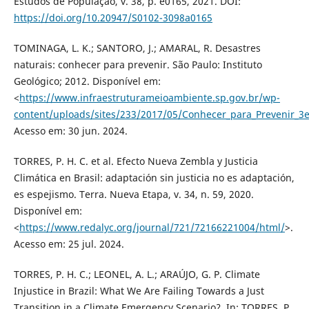
Estudos de População, v. 38, p. e0165, 2021. DOI:
https://doi.org/10.20947/S0102-3098a0165
TOMINAGA, L. K.; SANTORO, J.; AMARAL, R. Desastres
naturais: conhecer para prevenir. São Paulo: Instituto
Geológico; 2012. Disponível em:
<
https://www.infraestruturameioambiente.sp.gov.br/wp-
content/uploads/sites/233/2017/05/Conhecer_para_Prevenir_3
Acesso em: 30 jun. 2024.
TORRES, P. H. C. et al. Efecto Nueva Zembla y Justicia
Climática en Brasil: adaptación sin justicia no es adaptación,
es espejismo. Terra. Nueva Etapa, v. 34, n. 59, 2020.
Disponível em:
<
https://www.redalyc.org/journal/721/72166221004/html/
>.
Acesso em: 25 jul. 2024.
TORRES, P. H. C.; LEONEL, A. L.; ARAÚJO, G. P. Climate
Injustice in Brazil: What We Are Failing Towards a Just
Transition in a Climate Emergency Scenario?. In: TORRES, P.