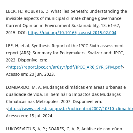
LECK, H.; ROBERTS, D. What lies beneath: understanding the
invisible aspects of municipal climate change governance.
Current Opinion in Environment Sustainability, 13, 61-67,
2015. DOI:
https://doi.org/10.1016/j.cosust.2015.02.004
LEE, H. et al. Synthesis Report of the IPCC Sixth assessment
report (AR6): Summary for Policymakers. Switzerland: IPCC,
2023. Disponível em:
<
https://report.ipcc.ch/ar6syr/pdf/IPCC_AR6_SYR_SPM.pdf
>.
Acesso em: 20 jun. 2023.
LOMBARDO, M. A. Mudanças climáticas em áreas urbanas e
qualidade de vida. In: Seminário Impactos das Mudanças
Climáticas nas Metrópoles. 2007. Disponível em:
<
https://www.cetesb.sp.gov.br/noticentro/2007/10/10_clima.h
Acesso em: 15 jul. 2024.
LUKOSEVICIUS, A. P.; SOARES, C. A. P. Análise de conteúdo