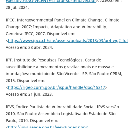
Executivo-SAO-VICENTE-Litoral-Sustentavel.pdf
>. Acesso em:
28 jul. 2024.
IPCC. Intergovernmental Panel on Climate Change. Climate
Change 2007: Impacts, Adaptation and Vulnerability.
Genebra: IPCC, 2007. Disponível em:
<
https://www.ipcc.ch/site/assets/uploads/2018/03/ar4_wg2_ful
Acesso em: 28 abr. 2024.
IPT. Instituto de Pesquisas Tecnológicas. Carta de
suscetibilidade a movimentos gravitacionais de massa e
inundações: município de São Vicente - SP. São Paulo: CPRM,
2015. Disponível em:
<
https://rigeo.cprm.gov.br/jspui/handle/doc/15217
>.
Acesso em: 21 jun. 2023.
IPVS. Índice Paulista de Vulnerabilidade Social. IPVS versão
2010. São Paulo: Assembleia Legislativa do Estado de São
Paulo, 2010. Disponível em:
<
http://ipvs.seade.gov.br/view/index.php?