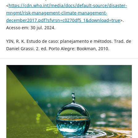
<
https://cdn.who.int/media/docs/default-source/disaster-
mngmt/risk-management-climate-management-
december2017.pdf?sfvrsn=c0270df5_1&download=true
>.
Acesso em: 30 jul. 2024.
YIN, R. K. Estudo de caso: planejamento e métodos. Trad. de
Daniel Grassi. 2. ed. Porto Alegre: Bookman, 2010.