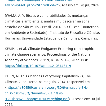
selLoc=0&selTpLoc=2&prodCod=2
>. Acesso em: 20 jul. 2024.
IWAMA, A. Y. Riscos e vulnerabilidades às mudanças
climáticas e ambientais: análise multiescalar na zona
costeira de São Paulo – Brasil. 2014. 353 f. Tese (Doutorado
em Ambiente e Sociedade) - Instituto de Filosofia e Ciências
Humanas, Universidade Estadual de Campinas, Campinas.
KEMP, L. et al. Climate Endgame: Exploring catastrophic
climate change scenarios. Proceedings of the National
Academy of Sciences, v. 119, n. 34, p. 1-9, 2022. DOI:
https://doi.org/10.1073/pnas.2108146119
KLEIN, N. This Changes Everything: Capitalism vs. The
Climate. 2. ed. Toronto: Penguin, 2014. Disponível em:
<
https://ia804509.us.archive.org/30/items/pdfy-Skb-
ch_k7psDm90Q/Naomi%20Klein%20-
%20This%20Changes%20Everything.pdf
>. Acesso em: 30 jul.
2024.