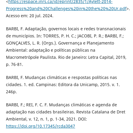
<
https://espace.inrs.ca/id/eprint/2835/1/Aylett-2014-
Progress%20and%20Challenges%20in%20the%20%20Ur.pdf
>.
Acesso em: 20 jul. 2024.
BARBI, F. Adaptação, governos locais e redes transnacionais
de municípios. In: TORRES, P. H. C.; JACOBI, P. R.; BARBI, F.;
GONÇALVES, L. R. (Orgs.). Governança e Planejamento
Ambiental: adaptação e políticas públicas na
Macrometrópole Paulista. Rio de Janeiro: Letra Capital, 2019,
p. 76-81.
BARBI, F. Mudanças climáticas e respostas políticas nas
cidades. 1. ed. Campinas: Editora da Unicamp, 2015. v. 1.
246p.
BARBI, F.; REI, F. C. F. Mudanças climáticas e agenda de
adaptação nas cidades brasileiras. Revista Catalana de Dret
Ambiental, v. 12, n. 1, p. 1-34, 2021. DOI:
https://doi.org/10.17345/rcda3047