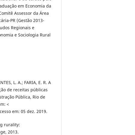
raduação em Economia da
Comitê Assessor da Área
cária-PR (Gestão 2013-
tudos Regionais e
onomia e Sociologia Rural
ES, L. A.; FARIA, E. R. A
ão de receitas públicas
tração Pública, Rio de
em: <
cesso em: 05 dez. 2019.
 rurality:
ge, 2013.