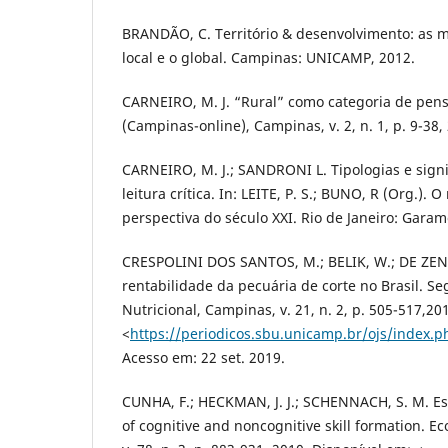
BRANDÃO, C. Território & desenvolvimento: as mú
local e o global. Campinas: UNICAMP, 2012.
CARNEIRO, M. J. “Rural” como categoria de pen
(Campinas-online), Campinas, v. 2, n. 1, p. 9-38,
CARNEIRO, M. J.; SANDRONI L. Tipologias e signi
leitura crítica. In: LEITE, P. S.; BUNO, R (Org.). O
perspectiva do século XXI. Rio de Janeiro: Garam
CRESPOLINI DOS SANTOS, M.; BELIK, W.; DE ZEN, 
rentabilidade da pecuária de corte no Brasil. S
Nutricional, Campinas, v. 21, n. 2, p. 505-517,20
<
https://periodicos.sbu.unicamp.br/ojs/index.p
Acesso em: 22 set. 2019.
CUNHA, F.; HECKMAN, J. J.; SCHENNACH, S. M. Es
of cognitive and noncognitive skill formation. 