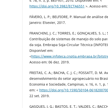
v. 78, n. 3, p. 883-931, 2010. Disponível em: <
https://doi.org/10.3982/ECTA6551
>. Acesso em: 
FÁVERO, L. P.; BELFIORE, P. Manual de análise de
Janeiro: Elsevier, 2017.
FRANCHINI, J. C.; TORRES, E.; GONÇALVES, S. L.; 
Contribuição de sistemas de manejo do solo par
da soja. Embrapa Soja-Circular Técnica (INFOTECA
Disponível em:
<
https://www.infoteca.cnptia.embrapa.br/bitst
Acesso em: 06 dez. 2019.
FREITAS, C. A.; BACHA, C. J. C.; FOSSATT, D. M. A
desenvolvimento do setor agropecuário no Brasil
Economia e Sociedade, Campinas, v. 16, n. 1, p. 
em: <
https://doi.org/10.1590/S0104-06182007
22 set. 2019.
GASQUES, J. G.; BASTOS, E. T.; VALDES, C.; BACCH