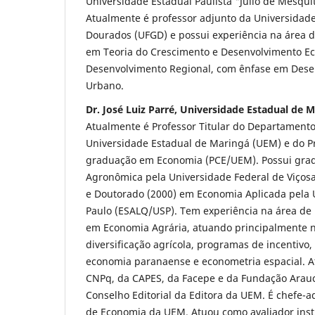
Universidade Estadual Paulista "Júlio de Mesqui
Atualmente é professor adjunto da Universidad
Dourados (UFGD) e possui experiência na área 
em Teoria do Crescimento e Desenvolvimento E
Desenvolvimento Regional, com ênfase em Dese
Urbano.
Dr. José Luiz Parré, Universidade Estadual de 
Atualmente é Professor Titular do Departament
Universidade Estadual de Maringá (UEM) e do P
graduação em Economia (PCE/UEM). Possui gra
Agronômica pela Universidade Federal de Viçosa
e Doutorado (2000) em Economia Aplicada pela 
Paulo (ESALQ/USP). Tem experiência na área de
em Economia Agrária, atuando principalmente n
diversificação agrícola, programas de incentivo,
economia paranaense e econometria espacial. A
CNPq, da CAPES, da Facepe e da Fundação Arau
Conselho Editorial da Editora da UEM. É chefe-
de Economia da UEM. Atuou como avaliador insti