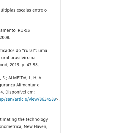
ltiplas escalas entre o
samento. RURIS
 2008.
ficados do “rural”: uma
 rural brasileiro na
ond, 2019. p. 43-58.
S.; ALMEIDA, L. H. A
egurança Alimentar e
14. Disponível em:
hp/san/article/view/8634589
>.
timating the technology
Econometrica, New Haven,