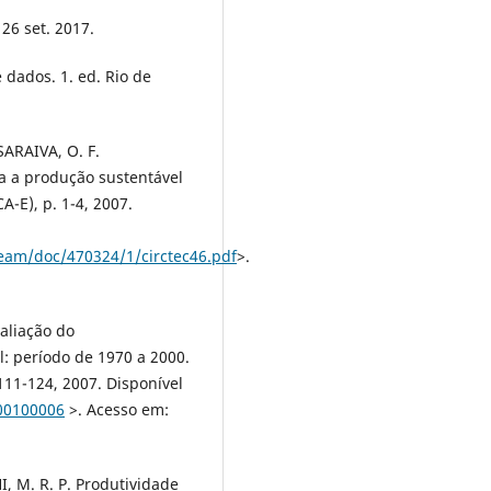
26 set. 2017.
 dados. 1. ed. Rio de
SARAIVA, O. F.
a a produção sustentável
-E), p. 1-4, 2007.
ream/doc/470324/1/circtec46.pdf
>.
valiação do
: período de 1970 a 2000.
111-124, 2007. Disponível
000100006
>. Acesso em:
I, M. R. P. Produtividade