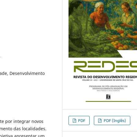
6
dade, Desenvolvimento
PDF
PDF (Inglês)
te por integrar novos
mento das localidades.
bjetiva apresentar um