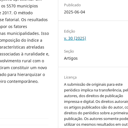
Publicado
a os 5570 municípios
2025-06-04
e 2017. O método
se fatorial. Os resultados
por os fatores
Edição
nas municipalidades. Isso
v. 30 (2025)
composição do índice a
racterísticas atreladas
Seção
ssociadas à ruralidade e,
Artigos
volvimento rural com o
tiram constituir um novo
ado para hierarquizar o
Licença
leiro contemporâneo.
A submissão de originais para este
periódico implica na transferência, pe
autores, dos direitos de publicação
impressa e digital. Os direitos autorai
os artigos publicados são do autor, 
direitos do periódico sobre a primeira
publicação. Os autores somente pod
utilizar os mesmos resultados em out