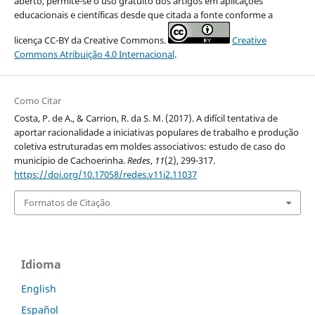
aberto, permite-se o uso gratuito dos artigos em aplicações
educacionais e científicas desde que citada a fonte conforme a
licença CC-BY da Creative Commons.
Creative
Commons Atribuição 4.0 Internacional
.
Como Citar
Costa, P. de A., & Carrion, R. da S. M. (2017). A difícil tentativa de
aportar racionalidade a iniciativas populares de trabalho e produção
coletiva estruturadas em moldes associativos: estudo de caso do
município de Cachoerinha.
Redes
,
11
(2), 299-317.
https://doi.org/10.17058/redes.v11i2.11037
Formatos de Citação
Idioma
English
Español