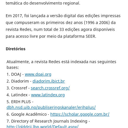
temática do desenvolvimento regional.
Em 2017, foi lançada a versão digital das edições impressas
que compuseram os primeiros dez anos (1996 a 2006) da
revista Redes, num total de 33 edições agora disponíveis
para acesso livre por meio da plataforma SEER.
Diretórios
Atualmente, a revista Redes está indexada nas seguintes
bases:
1. DOAJ -
www.doaj.org
2. Diadorim -
diadorim.ibict.br
3. Crossref -
search.crossref.org/
4. Latindex -
www.latindex.org
5. ERIH PLUS -
dbh.nsd.uib.no/publiseringskanaler/erihplus/
6. Google Acadêmico -
https://scholar.google.com.br/
7. Directory of Research Journals Indexing -
http://olddrji.lbp.world/Default.aspx/