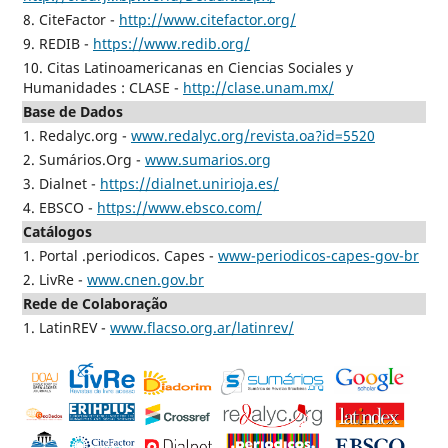
8. CiteFactor -
http://www.citefactor.org/
9. REDIB -
https://www.redib.org/
10. Citas Latinoamericanas en Ciencias Sociales y
Humanidades : CLASE -
http://clase.unam.mx/
Base de Dados
1. Redalyc.org -
www.redalyc.org/revista.oa?id=5520
2. Sumários.Org -
www.sumarios.org
3. Dialnet -
https://dialnet.unirioja.es/
4. EBSCO -
https://www.ebsco.com/
Catálogos
1. Portal .periodicos. Capes -
www-periodicos-capes-gov-br
2. LivRe -
www.cnen.gov.br
Rede de Colaboração
1. LatinREV -
www.flacso.org.ar/latinrev/