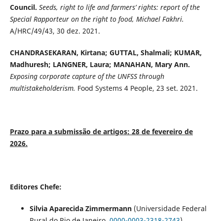
Council.
Seeds, right to life and farmers’ rights: report of the
Special Rapporteur on the right to food, Michael Fakhri.
A/HRC/49/43, 30 dez. 2021.
CHANDRASEKARAN, Kirtana; GUTTAL, Shalmali; KUMAR,
Madhuresh; LANGNER, Laura; MANAHAN, Mary Ann.
Exposing corporate capture of the UNFSS through
multistakeholderism.
Food Systems 4 People, 23 set. 2021.
Prazo para a submissão de artigos: 28 de fevereiro de
2026.
Editores Chefe:
Silvia Aparecida Zimmermann
(Universidade Federal
Rural do Rio de Janeiro,
0000-0003-2318-2743
).