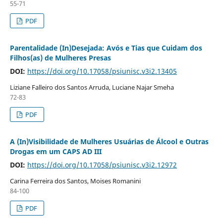
55-71
PDF
Parentalidade (In)Desejada: Avós e Tias que Cuidam dos
Filhos(as) de Mulheres Presas
DOI:
https://doi.org/10.17058/psiunisc.v3i2.13405
Liziane Falleiro dos Santos Arruda, Luciane Najar Smeha
72-83
PDF
A (In)Visibilidade de Mulheres Usuárias de Álcool e Outras
Drogas em um CAPS AD III
DOI:
https://doi.org/10.17058/psiunisc.v3i2.12972
Carina Ferreira dos Santos, Moises Romanini
84-100
PDF