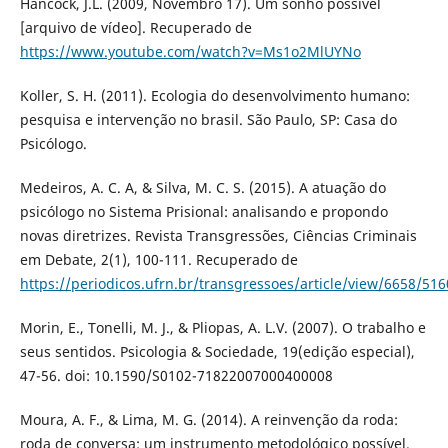
Hancock, J.L. (2009, Novembro 17). Um sonho possível
[arquivo de vídeo]. Recuperado de
https://www.youtube.com/watch?v=Ms1o2MlUYNo
Koller, S. H. (2011). Ecologia do desenvolvimento humano:
pesquisa e intervenção no brasil. São Paulo, SP: Casa do
Psicólogo.
Medeiros, A. C. A, & Silva, M. C. S. (2015). A atuação do
psicólogo no Sistema Prisional: analisando e propondo
novas diretrizes. Revista Transgressões, Ciências Criminais
em Debate, 2(1), 100-111. Recuperado de
https://periodicos.ufrn.br/transgressoes/article/view/6658/516
Morin, E., Tonelli, M. J., & Pliopas, A. L.V. (2007). O trabalho e
seus sentidos. Psicologia & Sociedade, 19(edição especial),
47-56. doi: 10.1590/S0102-71822007000400008
Moura, A. F., & Lima, M. G. (2014). A reinvenção da roda:
roda de conversa: um instrumento metodológico possível.