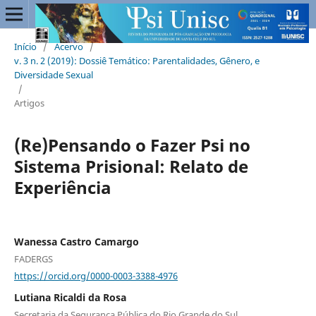
Início
/
Acervo
/
v. 3 n. 2 (2019): Dossiê Temático: Parentalidades, Gênero, e
Diversidade Sexual
/
Artigos
(Re)Pensando o Fazer Psi no
Sistema Prisional: Relato de
Experiência
Wanessa Castro Camargo
FADERGS
https://orcid.org/0000-0003-3388-4976
Lutiana Ricaldi da Rosa
Secretaria da Segurança Pública do Rio Grande do Sul