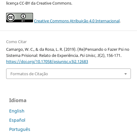
licença CC-BY da Creative Commons.
Creative Commons Atribuição 4.0 Internacional
.
Como Citar
Camargo, W. C., & da Rosa, L. R. (2019). (Re)Pensando o Fazer Psi no
Sistema Prisional: Relato de Experiência.
Psi Unisc
,
3
(2), 156-171.
https://doi.org/10.17058/psiunisc.v3i2.12683
Formatos de Citação
Idioma
English
Español
Português