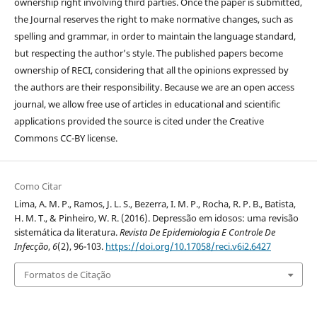
ownership right involving third parties. Once the paper is submitted,
the Journal reserves the right to make normative changes, such as
spelling and grammar, in order to maintain the language standard,
but respecting the author’s style. The published papers become
ownership of RECI, considering that all the opinions expressed by
the authors are their responsibility. Because we are an open access
journal, we allow free use of articles in educational and scientific
applications provided the source is cited under the Creative
Commons CC-BY license.
Como Citar
Lima, A. M. P., Ramos, J. L. S., Bezerra, I. M. P., Rocha, R. P. B., Batista,
H. M. T., & Pinheiro, W. R. (2016). Depressão em idosos: uma revisão
sistemática da literatura.
Revista De Epidemiologia E Controle De
Infecção
,
6
(2), 96-103.
https://doi.org/10.17058/reci.v6i2.6427
Formatos de Citação