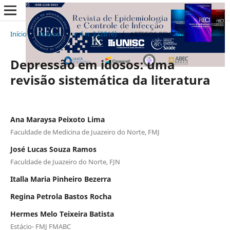
Início
/
Acervo
/
v. 6 n. 2 (2016)
/
ARTIGOS REVISÃO
Depressão em idosos: uma
revisão sistemática da literatura
Ana Maraysa Peixoto Lima
Faculdade de Medicina de Juazeiro do Norte, FMJ
José Lucas Souza Ramos
Faculdade de Juazeiro do Norte, FJN
Italla Maria Pinheiro Bezerra
Regina Petrola Bastos Rocha
Hermes Melo Teixeira Batista
Estácio- FMJ FMABC