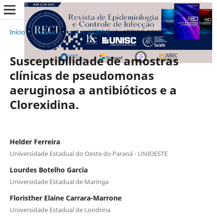
Início
/
Acervo
/
v. 4 n. 4 (2014)
/
ARTIGO ORIGINAL
Susceptibilidade de amostras
clínicas de pseudomonas
aeruginosa a antibióticos e a
Clorexidina.
Helder Ferreira
Universidade Estadual do Oeste do Paraná - UNIOESTE
Lourdes Botelho Garcia
Universidade Estadual de Maringa
Floristher Elaine Carrara-Marrone
Universidade Estadual de Londrina