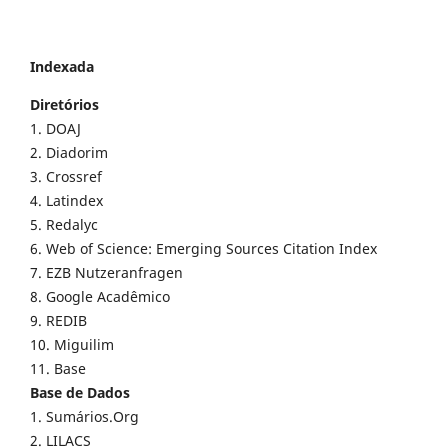
Indexada
Diretórios
1. DOAJ
2. Diadorim
3. Crossref
4. Latindex
5. Redalyc
6. Web of Science: Emerging Sources Citation Index
7. EZB Nutzeranfragen
8. Google Acadêmico
9. REDIB
10. Miguilim
11. Base
Base de Dados
1. Sumários.Org
2. LILACS