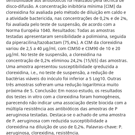
sensibilidade aos antibióticos foi realizado pela técnica de
disco-difusão. A concentração inibitória mínima (CIM) da
clorexidina foi avaliada pelo método de diluição em caldo e
a atividade bactericida, nas concentrações de 0,2% e de 2%,
foi avaliada pelo teste de suspensão, de acordo com a
Norma Européia 1040. Resultados: Todas as amostras
testadas apresentaram sensibilidade a polimixina, seguida
da piperacilina/tazobactam (75,4%). A CIM da clorexidina
variou de 2,5 a 40 µg/ml, com CIM50 e CIM90 de 10 e 20
µg/ml. No teste de suspensão, a clorexidina na
concentração de 0,2% eliminou 24,2% (15/65) das amostras.
Uma amostra apresentou susceptibilidade qreduzida a
clorexidina, i.e., no teste de suspensão, a redução de
bactérias viáveis do inóculo foi inferior a 5 Log10. Outras
três amostras sofreram uma redução logarítmica muito
próxima de 5. Conclusão: Em nosso estudo, os resultados
dos testes in vitro com a clorexidina foram homogêneos,
parecendo não indicar uma associação deste biocida com a
múltipla resistência aos antibióticos das amostras de P
aeruginosa testadas. Destaca-se o achado de uma amostra
de P. aeruginosa com reduzida susceptibilidade a
clorexidina na diluição de uso de 0,2%. Palavras-chave: P.
aeruginosa, clorexidina, resistência.