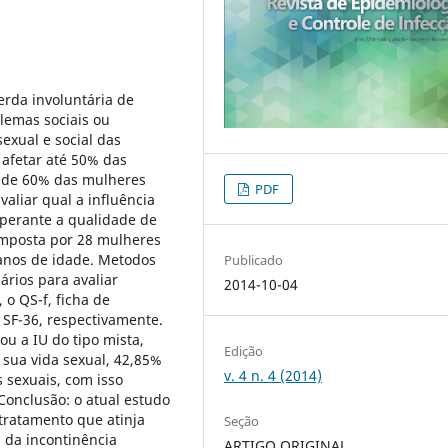
erda involuntária de
lemas sociais ou
exual e social das
 afetar até 50% das
a de 60% das mulheres
PDF
valiar qual a influência
e perante a qualidade de
omposta por 28 mulheres
 anos de idade. Metodos
Publicado
ários para avaliar
2014-10-04
 o QS-f, ficha de
 SF-36, respectivamente.
u a IU do tipo mista,
Edição
 sua vida sexual, 42,85%
v. 4 n. 4 (2014)
 sexuais, com isso
Conclusão: o atual estudo
tratamento que atinja
Seção
 da incontinência
ARTIGO ORIGINAL