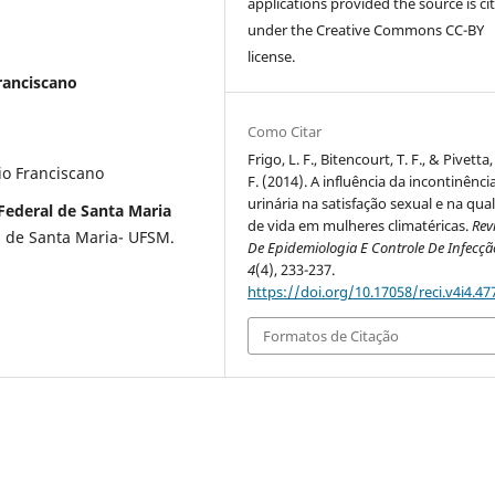
applications provided the source is ci
under the Creative Commons CC-BY
license.
Franciscano
Como Citar
Frigo, L. F., Bitencourt, T. F., & Pivetta
io Franciscano
F. (2014). A influência da incontinênci
urinária na satisfação sexual e na qua
Federal de Santa Maria
de vida em mulheres climatéricas.
Rev
 de Santa Maria- UFSM.
De Epidemiologia E Controle De Infecçã
4
(4), 233-237.
https://doi.org/10.17058/reci.v4i4.47
Formatos de Citação