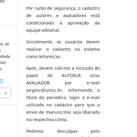
ted
Por razão de segurança, o cadastro
de autores e avaliadores está
condicionado à aprovação da
equipe editorial.
Inicialmente, os usuários devem
, H. M.
realizar o cadastro no sistema
a
como leitores/as.
lidade
ista
Após, devem solicitar a inclusão do
o
,
papel de AUTOR/A e/ou
77
AVALIADOR por e-mail
jorgesc@unisc.br, informando o
título do periódico, login e e-mail
utilizado no cadastro para que o
envio de manuscritos seja liberado
na respectiva conta.
Pedimos desculpas pelo