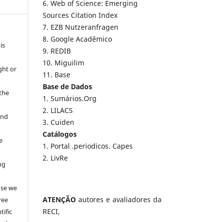
6. Web of Science: Emerging
Sources Citation Index
7. EZB Nutzeranfragen
8. Google Acadêmico
is
9. REDIB
10. Miguilim
ght or
11. Base
Base de Dados
 the
1. Sumários.Org
2. LILACS
and
3. Cuiden
Catálogos
e
1. Portal .periodicos. Capes
2. LivRe
ng
e
use we
ATENÇÃO
autores e avaliadores da
ree
RECI,
tific