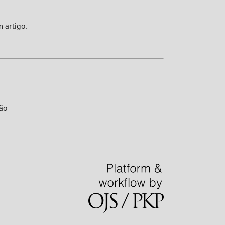
m artigo.
ão