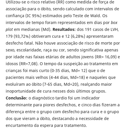
Utilizou-se o risco relativo (RR) como medida de força de
associação para o óbito, sendo calculado com intervalos de
confiança (IC 95%) estimados pelo Teste de Wald. Os
intervalos de tempo foram representados em dias por
box
plot
em medianas (Md).
Resultados:
dos 191 casos de LVH,
179 (93,72%) obtiveram cura e 12 (6,28%) apresentaram
desfecho fatal. Não houve associação de risco de morte por
sexo, escolaridade, raça ou cor, sendo significativa apenas
por idade nas faixas etárias de adultos jovens (RR= 16,09) e
idosos (RR=7,08). O tempo da suspeição ao tratamento em
crianças foi mais curto (0-35 dias, Md= 12) que o de
pacientes mais velhos (4-44 dias, Md=18) e naqueles que
evoluíram ao óbito (7-65 dias, Md=20), realçando maior
inoportunidade de cura nesses dois últimos grupos.
Conclusão:
o diagnóstico tardio foi um indicador
determinante para piores desfechos, e cinco dias fizeram a
diferença entre o grupo com desfecho para cura e o grupo
dos que vieram a óbito, destacando a necessidade de
encurtamento da espera para tratamento.