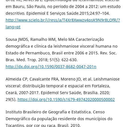
em Bauru, São Paulo, no período de 2004 a 2012: um estudo
descritivo. Epidemiol E Serviços Saúde.2015;24:97–104.
http://www.scielo.br/j/ress/a/T4Xr8Xwwzv4psK9N9r8LQfR/?
lang=pt
Sousa JMDS, Ramalho WM, Melo MA Caracterização
demográfica e clínica da leishmaniose visceral humana no
Estado de Pernambuco, Brasil entre 2006 e 2015. Rev. Soc.
Bras. Med. Trop. 2018; 51(5): 622-630.
http://dx.doi.org/10.1590/0037-8682-0047-201n
Almeida CP, Cavalcante FRA, Moreno JO, et al. Leishmaniose
visceral: distribuição temporal e espacial em Fortaleza,
Ceará, 2007-2017. Epidemol Serv Saúde, Brasília. 2020;
29(5).
https://doi.org/10.1590/s1679-49742020000500002
Instituto Brasileiro de Geografia e Estatística. Censo
Demográfico da população residente dos municípios do
Tocantins, por cor ou raça. Brasil, 2010.