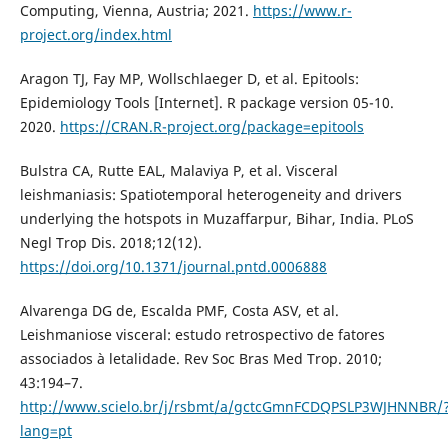
Computing, Vienna, Austria; 2021.
https://www.r-
project.org/index.html
Aragon TJ, Fay MP, Wollschlaeger D, et al. Epitools:
Epidemiology Tools [Internet]. R package version 05-10.
2020.
https://CRAN.R-project.org/package=epitools
Bulstra CA, Rutte EAL, Malaviya P, et al. Visceral
leishmaniasis: Spatiotemporal heterogeneity and drivers
underlying the hotspots in Muzaffarpur, Bihar, India. PLoS
Negl Trop Dis. 2018;12(12).
https://doi.org/10.1371/journal.pntd.0006888
Alvarenga DG de, Escalda PMF, Costa ASV, et al.
Leishmaniose visceral: estudo retrospectivo de fatores
associados à letalidade. Rev Soc Bras Med Trop. 2010;
43:194–7.
http://www.scielo.br/j/rsbmt/a/gctcGmnFCDQPSLP3WJHNNBR/
lang=pt