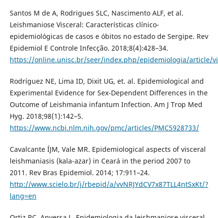
Santos M de A, Rodrigues SLC, Nascimento ALF, et al.
Leishmaniose Visceral: Características clínico-
epidemiológicas de casos e óbitos no estado de Sergipe. Rev
Epidemiol E Controle Infecção. 2018;8(4):428–34.
https://online.unisc.br/seer/index.php/epidemiologia/article/
Rodríguez NE, Lima ID, Dixit UG, et. al. Epidemiological and
Experimental Evidence for Sex-Dependent Differences in the
Outcome of Leishmania infantum Infection. Am J Trop Med
Hyg. 2018;98(1):142–5.
https://www.ncbi.nlm.nih.gov/pmc/articles/PMC5928733/
Cavalcante ÍJM, Vale MR. Epidemiological aspects of visceral
leishmaniasis (kala-azar) in Ceará in the period 2007 to
2011. Rev Bras Epidemiol. 2014; 17:911–24.
http://www.scielo.br/j/rbepid/a/vvNRJYdCV7x87TLL4ntSxKt/?
lang=en
Ortiz RC, Anversa L. Epidemiologia da leishmaniose visceral