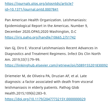
https://journals.plos.org/plosntds/article?
id=10.1371/journal.pntd.0007841
Pan American Health Organization. Leishmaniasis:
Epidemiological Report in the Americas. Number 9,
December 2020.OPAS;2020 Washington, D.C
https://iris.paho.org/handle/10665.2/51742
Van GJ, Diro E. Visceral Leishmaniasis Recent Advances in
Diagnostics and Treatment Regimens. Infect Dis Clin North
Am. 2019;33(1):79–99.
https://linkinghub.elsevier.com/retrieve/pii/S089155201830092
Driemeier M, de Oliveira PA, Druzian AF, et al. Late
diagnosis: a factor associated with death from visceral
leishmaniasis in elderly patients. Pathog Glob
Health.2015;109(6):283–9.
https://doi.org/10.1179/2047773215Y.0000000029