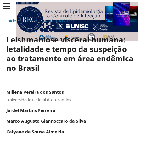
Início
/
Acervo
/
v. 12 n. 4 (2022)
/
ARTIGO ORIGINAL
Leishmaniose visceral humana:
letalidade e tempo da suspeição
ao tratamento em área endêmica
no Brasil
Millena Pereira dos Santos
Universidade Federal do Tocantins
Jardel Martins Ferreira
Marco Augusto Giannoccaro da Silva
Katyane de Sousa Almeida