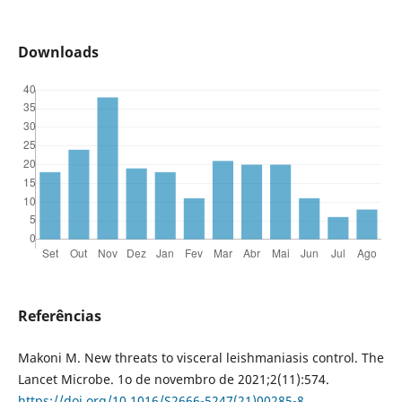
Downloads
Referências
Makoni M. New threats to visceral leishmaniasis control. The
Lancet Microbe. 1o de novembro de 2021;2(11):574.
https://doi.org/10.1016/S2666-5247(21)00285-8