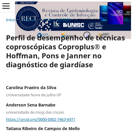
Início
/
Acervo
/
v. 10 n. 2 (2020)
/
RELATO DE CASO
Perfil de desempenho de técnicas
coproscópicas Coproplus® e
Hoffman, Pons e Janner no
diagnóstico de giardíase
Carolina Praeiro da Silva
Universidade Nove de Julho-SP
Anderson Sena Barnabe
universidade de mogi das cruzes
https://orcid.org/0000-0002-7463-6971
Tatiana Ribeiro de Campos de Mello