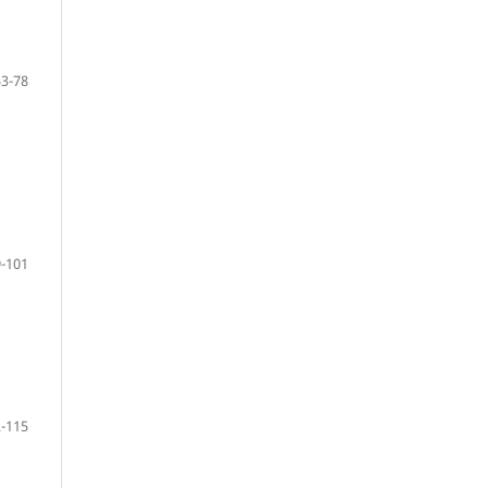
53-78
-101
-115