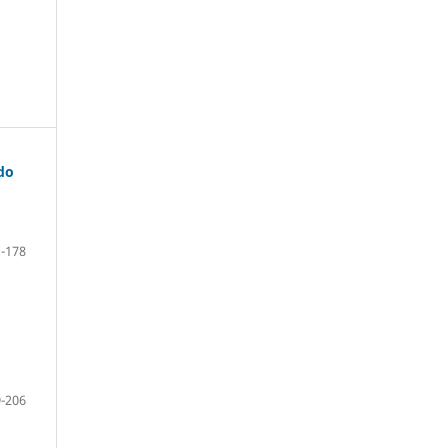
do
-178
-206