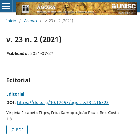
Início
/
Acervo
/
v. 23 n. 2 (2021)
v. 23 n. 2 (2021)
Publicado:
2021-07-27
Editorial
Editorial
DOI:
https://doi.org/10.17058/agora.v23i2.16823
Virginia Elisabeta Etges, Erica Karnopp, João Paulo Reis Costa
1-3
PDF