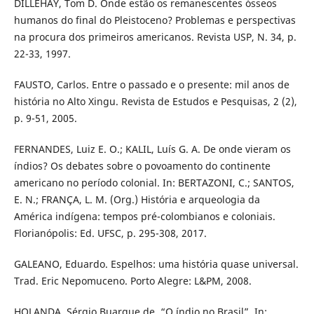
DILLEHAY, Tom D. Onde estão os remanescentes ósseos
humanos do final do Pleistoceno? Problemas e perspectivas
na procura dos primeiros americanos. Revista USP, N. 34, p.
22-33, 1997.
FAUSTO, Carlos. Entre o passado e o presente: mil anos de
história no Alto Xingu. Revista de Estudos e Pesquisas, 2 (2),
p. 9-51, 2005.
FERNANDES, Luiz E. O.; KALIL, Luís G. A. De onde vieram os
índios? Os debates sobre o povoamento do continente
americano no período colonial. In: BERTAZONI, C.; SANTOS,
E. N.; FRANÇA, L. M. (Org.) História e arqueologia da
América indígena: tempos pré-colombianos e coloniais.
Florianópolis: Ed. UFSC, p. 295-308, 2017.
GALEANO, Eduardo. Espelhos: uma história quase universal.
Trad. Eric Nepomuceno. Porto Alegre: L&PM, 2008.
HOLANDA, Sérgio Buarque de. “O índio no Brasil”. In: