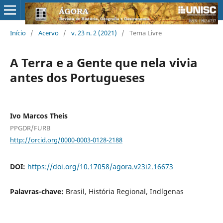
Início
/
Acervo
/
v. 23 n. 2 (2021)
/
Tema Livre
A Terra e a Gente que nela vivia
antes dos Portugueses
Ivo Marcos Theis
PPGDR/FURB
http://orcid.org/0000-0003-0128-2188
DOI:
https://doi.org/10.17058/agora.v23i2.16673
Palavras-chave:
Brasil, História Regional, Indígenas