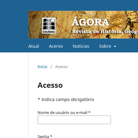
Atual
Acervo
Notícias
Sobre
Início
/
Acesso
Acesso
* Indica campo obrigatório
Nome de usuário ou e-mail
*
Senha
*