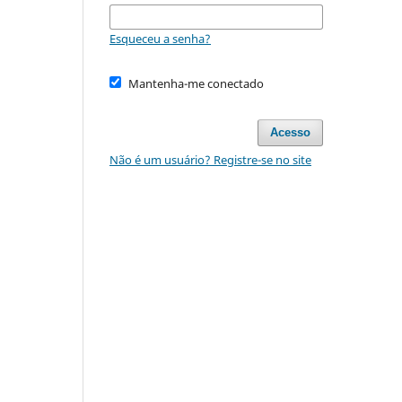
Esqueceu a senha?
Mantenha-me conectado
Acesso
Não é um usuário? Registre-se no site