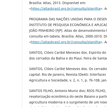
Brasília: Atlas, 2013. Disponível em:
<
https://atlasbrasil.org.br/consulta/planilha
>. A
PROGRAMA DAS NAÇÕES UNIDAS PARA O DESEN
INSTITUTO DE PESQUISA ECONÔMICA E APLICAD
JOÃO PINHEIRO (FJP). Atlas de desenvolvimento 
consulta em tabela. Brasília: Atlas, 2000-2010. D
<
https://atlasbrasil.org.br/consulta/planilha
>. A
SANTOS, Clóvis Caribé Menezes dos. Espírito do
dos cerrados da Bahia e do Piauí. Feira de Santa
SANTOS, Clóvis Caribé Menezes dos. Os cerrados
capital. Rio de Janeiro, Revista IDeAS: Interfac
Agricultura e Sociedade, v. 2, n. 1, p. 76-108, jan
SANTOS FILHO, Antonio Muniz dos; RIOS FILHO, J
revalorização econômica do oeste Baiano a part
agricultura moderna e o surgimento de um novo 