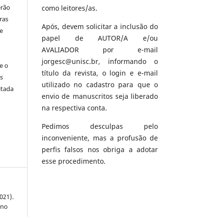
erão
como leitores/as.
ras
Após, devem solicitar a inclusão do
e
papel de AUTOR/A e/ou
AVALIADOR por e-mail
jorgesc@unisc.br, informando o
e o
título da revista, o login e e-mail
s
utilizado no cadastro para que o
itada
envio de manuscritos seja liberado
na respectiva conta.
Pedimos desculpas pelo
inconveniente, mas a profusão de
perfis falsos nos obriga a adotar
esse procedimento.
2021).
 no