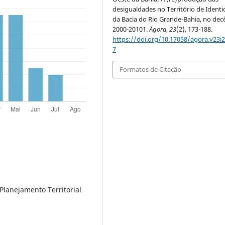
desigualdades no Território de Ident
da Bacia do Rio Grande-Bahia, no dec
2000-20101.
Ágora
,
23
(2), 173-188.
https://doi.org/10.17058/agora.v23i2
7
Formatos de Citação
lanejamento Territorial