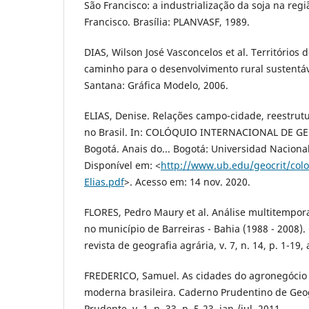
São Francisco: a industrialização da soja na reg
Francisco. Brasília: PLANVASF, 1989.
DIAS, Wilson José Vasconcelos et al. Territórios
caminho para o desenvolvimento rural sustentáv
Santana: Gráfica Modelo, 2006.
ELIAS, Denise. Relações campo-cidade, reestrut
no Brasil. In: COLÓQUIO INTERNACIONAL DE GEO
Bogotá. Anais do... Bogotá: Universidad Naciona
Disponível em: <
http://www.ub.edu/geocrit/col
Elias.pdf
>. Acesso em: 14 nov. 2020.
FLORES, Pedro Maury et al. Análise multitempor
no município de Barreiras - Bahia (1988 - 2008
revista de geografia agrária, v. 7, n. 14, p. 1-19,
FREDERICO, Samuel. As cidades do agronegócio n
moderna brasileira. Caderno Prudentino de Geog
Prudente, v. 1, n. 33, p. 5-23, jan./jul. 2011.