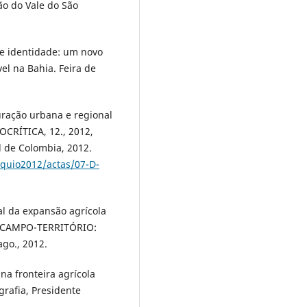
ião do Vale do São
 de identidade: um novo
el na Bahia. Feira de
uração urbana e regional
CRÍTICA, 12., 2012,
l de Colombia, 2012.
oquio2012/actas/07-D-
al da expansão agrícola
). CAMPO-TERRITÓRIO:
 ago., 2012.
a fronteira agrícola
rafia, Presidente