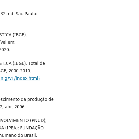
32. ed. São Paulo:
TICA (IBGE).
ível em:
2020.
ICA (IBGE). Total de
IBGE, 2000-2010.
snig/v1/index.html?
escimento da produção de
2, abr. 2006.
VOLVIMENTO (PNUD);
A (IPEA); FUNDAÇÃO
humano do Brasil.