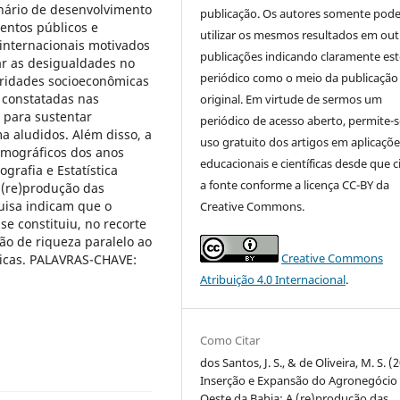
cenário de desenvolvimento
publicação. Os autores somente pod
entos públicos e
utilizar os mesmos resultados em out
internacionais motivados
publicações indicando claramente est
var as desigualdades no
periódico como o meio da publicação
sparidades socioeconômicas
 constatadas nas
original. Em virtude de sermos um
 para sustentar
periódico de acesso aberto, permite-s
 aludidos. Além disso, a
uso gratuito dos artigos em aplicaçõe
emográficos dos anos
educacionais e científicas desde que c
ografia e Estatística
a fonte conforme a licença CC-BY da
 (re)produção das
uisa indicam que o
Creative Commons.
se constituiu, no recorte
o de riqueza paralelo ao
Creative Commons
icas. PALAVRAS-CHAVE:
Atribuição 4.0 Internacional
.
Como Citar
dos Santos, J. S., & de Oliveira, M. S. (
Inserção e Expansão do Agronegócio
Oeste da Bahia: A (re)produção das