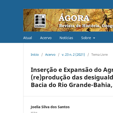
Atual
Acervo
Notícias
Sobre
Início
/
Acervo
/
v. 23 n. 2 (2021)
/
Tema Livre
Inserção e Expansão do Ag
(re)produção das desiguald
Bacia do Rio Grande-Bahia,
Joelia Silva dos Santos
IFBA