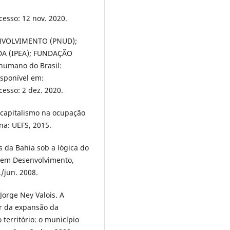
cesso: 12 nov. 2020.
VOLVIMENTO (PNUD);
A (IPEA); FUNDAÇÃO
humano do Brasil:
isponível em:
cesso: 2 dez. 2020.
 capitalismo na ocupação
na: UEFS, 2015.
 da Bahia sob a lógica do
es em Desenvolvimento,
./jun. 2008.
orge Ney Valois. A
ir da expansão da
território: o município