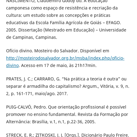
NASCIMENTO, Claudemiro Godoy do. A educação
camponesa como espaço de resistência e recriação da
cultura: um estudo sobre as concepções e práticas
educativas da Escola Família Agrícola de Goiás – EFAGO.
2005. Dissertação (Mestrado em Educação) – Universidade
de Campinas, Campinas.
Ofício divino. Mosteiro do Salvador. Disponível em
http://mosteirodosalvador.org.br/msba/index.php/oficio-
divino
. Acesso em 17 de maio, às 21h17min.
PRATES, J. C.; CARRARO, G. “Na prática a teoria é outra” ou
separar é armadilha do capitalismo? Argum., Vitória, v. 9, n.
2, p. 161-171, maio/ago. 2017.
PUIG-CALVÓ, Pedro. Que orientação profissional é possível
promover no ensino fundamental. Revista da Formação por
Alternância: Brasília, v.1, n.1, p.22-36, 2005.
STRECK, E. R.; ZITKOSKI, J. J. [Orgs.]. Dicionário Paulo Freire.