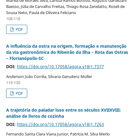
Marília de Moraes Silva, Larissa Ramos Botossi, Augusto Gardezani
Baesso, Júlia de Carvalho Freitas, Thiago Rosa Zanelatto, Roseli de
Sousa Neto, Paula de Oliveira Feliciano
108-118
PDF
A influência da ostra na origem, formação e manutenção
da via gastronômica do Ribeirão da Ilha – Rota das Ostras
– Florianópolis-SC
DOI:
https://doi.org/10.17058/agora.v18i1.7377
Anderson João Corrêa, Silvana Garudenz Müller
119-130
PDF
A trajetória do paladar luso entre os séculos XVII­XVIII:
análise de livros de cozinha
DOI:
https://doi.org/10.17058/agora.v18i1.7263
Fernando Santa Clara Viana Junior, Patrícia M. Silva Merlo