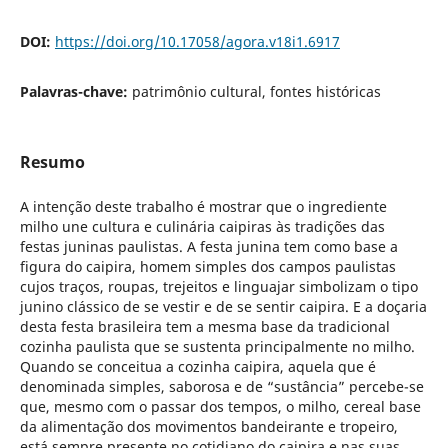
DOI:
https://doi.org/10.17058/agora.v18i1.6917
Palavras-chave:
patrimônio cultural, fontes históricas
Resumo
A intenção deste trabalho é mostrar que o ingrediente
milho une cultura e culinária caipiras às tradições das
festas juninas paulistas. A festa junina tem como base a
figura do caipira, homem simples dos campos paulistas
cujos traços, roupas, trejeitos e linguajar simbolizam o tipo
junino clássico de se vestir e de se sentir caipira. E a doçaria
desta festa brasileira tem a mesma base da tradicional
cozinha paulista que se sustenta principalmente no milho.
Quando se conceitua a cozinha caipira, aquela que é
denominada simples, saborosa e de “sustância” percebe-se
que, mesmo com o passar dos tempos, o milho, cereal base
da alimentação dos movimentos bandeirante e tropeiro,
está sempre presente no cotidiano do caipira e nas suas