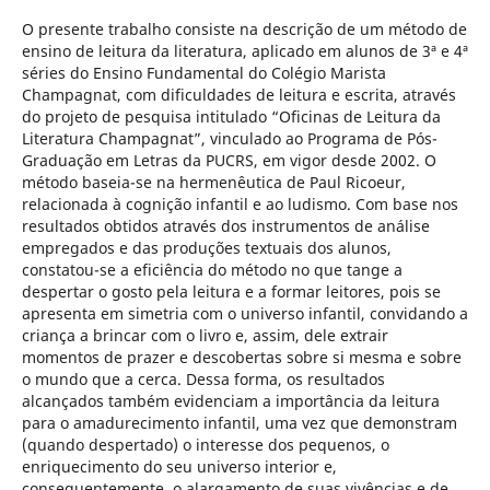
O presente trabalho consiste na descrição de um método de
ensino de leitura da literatura, aplicado em alunos de 3ª e 4ª
séries do Ensino Fundamental do Colégio Marista
Champagnat, com dificuldades de leitura e escrita, através
do projeto de pesquisa intitulado “Oficinas de Leitura da
Literatura Champagnat”, vinculado ao Programa de Pós-
Graduação em Letras da PUCRS, em vigor desde 2002. O
método baseia-se na hermenêutica de Paul Ricoeur,
relacionada à cognição infantil e ao ludismo. Com base nos
resultados obtidos através dos instrumentos de análise
empregados e das produções textuais dos alunos,
constatou-se a eficiência do método no que tange a
despertar o gosto pela leitura e a formar leitores, pois se
apresenta em simetria com o universo infantil, convidando a
criança a brincar com o livro e, assim, dele extrair
momentos de prazer e descobertas sobre si mesma e sobre
o mundo que a cerca. Dessa forma, os resultados
alcançados também evidenciam a importância da leitura
para o amadurecimento infantil, uma vez que demonstram
(quando despertado) o interesse dos pequenos, o
enriquecimento do seu universo interior e,
consequentemente, o alargamento de suas vivências e de