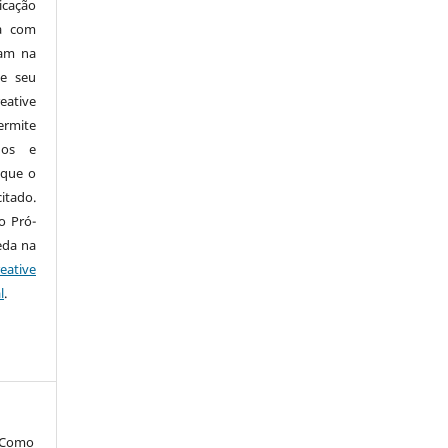
icação
da com
cam na
de seu
eative
ermite
dos e
 que o
itado.
o Pró-
eda na
eative
l
.
. Como