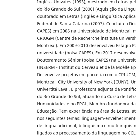
Inglês - Univates (1993), mestrado em Letras pe
do Rio Grande do Sul (2000) (Aquisição da Ling
doutorado em Letras (Inglês e Linguística Aplic
Federal de Santa Catarina (2007). Concluiu o D
CAPES) em 2006 na Universidade de Montreal, m
CRIUGM (Centre de Recherche institute universit
Montreal). Em 2009-2010 desenvolveu Estágio 
universidade (bolsa CAPES). Em 2017 desenvolve
Doutoramento Sênior (bolsa CAPES) na Université
(INSERM - Institut du Cerveau et de la Moèlle Ep
Desenvolve projetos em parceria com o CRIUGM
Montreal, City University of New York (CUNY), Un
Univertité Laval. É professora adjunta da Pontifí
do Rio Grande do Sul, atuando no Curso de Letr
Humanidades e no PPGL. Membro fundadora da 
Educação. Tem experiência na área de Letras, 
nos seguintes temas: linguagem-envelhecimento
de língua adicional, bilinguismo e multilinguism
ligados ao processamento da linguagem no CCL