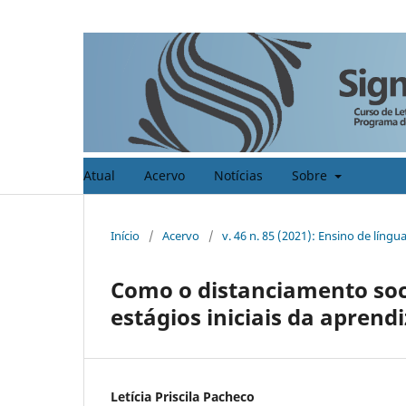
Atual
Acervo
Notícias
Sobre
Início
/
Acervo
/
v. 46 n. 85 (2021): Ensino de lín
Como o distanciamento soc
estágios iniciais da aprend
Letícia Priscila Pacheco