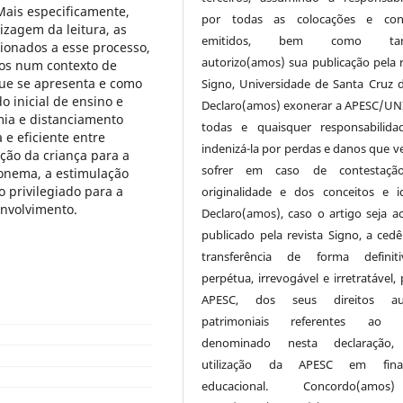
 Mais especificamente,
por todas as colocações e conc
izagem da leitura, as
emitidos, bem como ta
cionados a esse processo,
autorizo(amos) sua publicação pela r
dos num contexto de
que se apresenta e como
Signo, Universidade de Santa Cruz d
o inicial de ensino e
Declaro(amos) exonerar a APESC/UN
ia e distanciamento
todas e quaisquer responsabilida
 e eficiente entre
indenizá-la por perdas e danos que v
ação da criança para a
sofrer em caso de contestaçã
fonema, a estimulação
o privilegiado para a
originalidade e dos conceitos e id
envolvimento.
Declaro(amos), caso o artigo seja ac
publicado pela revista Signo, a cedê
transferência de forma definit
perpétua, irrevogável e irretratável,
APESC, dos seus direitos aut
patrimoniais referentes ao a
denominado nesta declaração,
utilização da APESC em final
educacional. Concordo(am