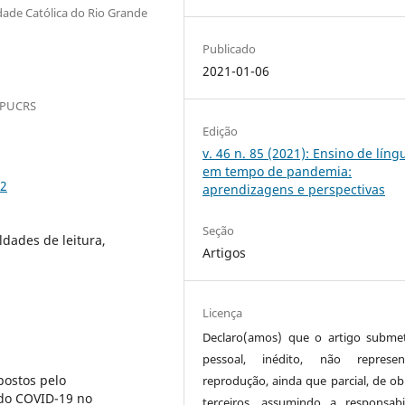
idade Católica do Rio Grande
Publicado
2021-01-06
- PUCRS
Edição
v. 46 n. 85 (2021): Ensino de líng
em tempo de pandemia:
72
aprendizagens e perspectivas
Seção
ldades de leitura,
Artigos
Licença
Declaro(amos) que o artigo subme
pessoal, inédito, não represen
postos pelo
reprodução, ainda que parcial, de ob
do COVID-19 no
terceiros, assumindo a responsabi