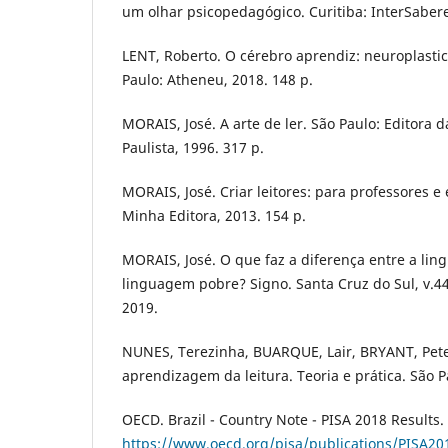
um olhar psicopedagógico. Curitiba: InterSabere
LENT, Roberto. O cérebro aprendiz: neuroplasti
Paulo: Atheneu, 2018. 148 p.
MORAIS, José. A arte de ler. São Paulo: Editora 
Paulista, 1996. 317 p.
MORAIS, José. Criar leitores: para professores e
Minha Editora, 2013. 154 p.
MORAIS, José. O que faz a diferença entre a lin
linguagem pobre? Signo. Santa Cruz do Sul, v.44,
2019.
NUNES, Terezinha, BUARQUE, Lair, BRYANT, Pete
aprendizagem da leitura. Teoria e prática. São P
OECD. Brazil - Country Note - PISA 2018 Results.
https://www.oecd.org/pisa/publications/PISA2