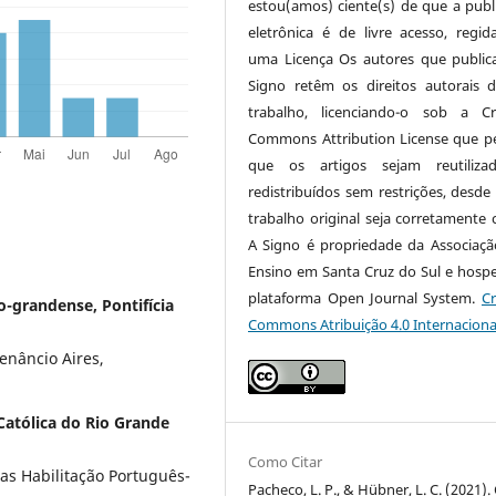
estou(amos) ciente(s) de que a publ
eletrônica é de livre acesso, regi
uma Licença Os autores que publi
Signo retêm os direitos autorais 
trabalho, licenciando-o sob a Cr
Commons Attribution License que p
que os artigos sejam reutiliza
redistribuídos sem restrições, desde
trabalho original seja corretamente c
A Signo é propriedade da Associaçã
Ensino em Santa Cruz do Sul e hosp
plataforma Open Journal System.
Cr
io-grandense, Pontifícia
Commons Atribuição 4.0 Internaciona
enâncio Aires,
 Católica do Rio Grande
Como Citar
as Habilitação Português-
Pacheco, L. P., & Hübner, L. C. (2021)