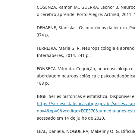
COSENZA, Ramon M., GUERRA, Leonor B. Neuroc
o cérebro aprende. Porto Alegre: Artmed, 2011. 
DEHAENE, Stanislas. Os neurônios da leitura. Por
374 p.
FERREIRA, Maria G. R. Neuropsicologia e aprend
InterSaberes, 2014. 241 p.
FONSECA, Vitor da. Cognição, neuropsicologia 
abordagem neuropsicológica e psicopedagógica. 
183 p.
IBGE. Séries históricas e estatística. Disponível 
https://seriesestatisticas.ibge.gov.br/series.asp
no=4&op=0&vcodigo=ECE370&t=media-anos-est
acessado em 14 de julho de 2020.
LEAL, Daniela, NOGUEIRA, Makeliny O. G. Dific