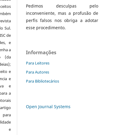
Pedimos desculpas pelo
eitos
inconveniente, mas a profusão de
mbém
perfis falsos nos obriga a adotar
evista
esse procedimento.
o Sul.
ISC de
des, e
enha a
Informações
o (da
Para Leitores
eias);
eito e
Para Autores
ncia e
Para Bibliotecários
iva e
 para a
orais
Open Journal Systems
rtigo
 para
idade
os) e