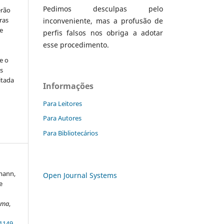
Pedimos desculpas pelo
erão
ras
inconveniente, mas a profusão de
e
perfis falsos nos obriga a adotar
esse procedimento.
e o
s
itada
Informações
Para Leitores
Para Autores
Para Bibliotecários
tmann,
Open Journal Systems
e
oma
,
21149