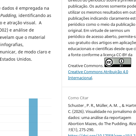
publicação. Os autores somente pod
 de dados é empregada na
utilizar os mesmos resultados em out
 Pudding
, identificando as
publicações indicando claramente est
o e atração visual. A
periódico como o meio da publicação
002) e análise de
original. Em virtude de sermos um
periódico de acesso aberto, permite-s
revelam que o material
uso gratuito dos artigos em aplicaçõe
infografias,
educacionais e científicas desde que c
municar, de modo claro e
a fonte conforme a licença CC-BY da
 Estados Unidos.
Creative Commons.
Creative Commons Atribuição 4.0
Internacional
.
Como Citar
Schuster , P. R., Müller, A. M. ., & Har
C. (2026). Visualidade no jornalismo d
dados: uma análise da reportagem
Abortion Mazes, do The Pudding.
Riz
15
(1), 275-290.
https://doi.org/10.17058/rzm.v15i1.