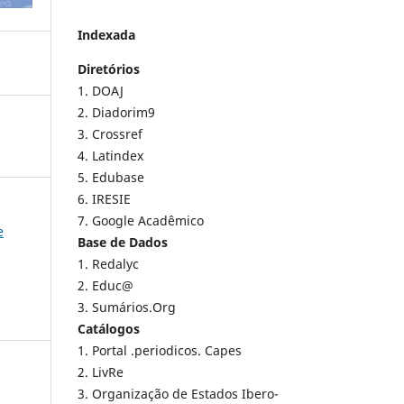
Indexada
Diretórios
1. DOAJ
2. Diadorim9
3. Crossref
4. Latindex
5. Edubase
6. IRESIE
7. Google Acadêmico
e
Base de Dados
1. Redalyc
2. Educ@
3. Sumários.Org
Catálogos
1. Portal .periodicos. Capes
2. LivRe
3. Organização de Estados Ibero-