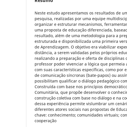
Resumo
Neste estudo apresentamos os resultados de um
pesquisa, realizadas por uma equipe multidisci
organizar e estruturar mecanismos, ferramenta
uma proposta de educação diferenciada, basea
resultado, além de uma metodologia para a prep
estruturada e disponibilizada uma primeira ver
de Aprendizagem. O objetivo era viabilizar expe
distância, a serem validadas pelos próprios ed
realizando a preparação e oferta de disciplinas
professor poder vivenciar a lógica que permeia 
com suas características específicas, como por 
de comunicação síncronas (bate-papos) ou assín
possibilitam qualificar o diálogo pedagógico co
Construída com base nos princípios democrático
Comunitária, que propõe desenvolver o conhe
construção coletiva com base no diálogo e na co
dessa experiência permite vislumbrar um cenári
diferentes atores sociais nas propostas de Educa
chave: conhecimento; comunidades virtuais; cons
cooperação