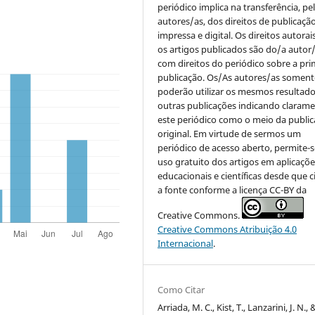
periódico implica na transferência, pe
autores/as, dos direitos de publicaçã
impressa e digital. Os direitos autorai
os artigos publicados são do/a autor/
com direitos do periódico sobre a pri
publicação. Os/As autores/as soment
poderão utilizar os mesmos resultad
outras publicações indicando claram
este periódico como o meio da publi
original. Em virtude de sermos um
periódico de acesso aberto, permite-s
uso gratuito dos artigos em aplicaçõe
educacionais e científicas desde que c
a fonte conforme a licença CC-BY da
Creative Commons.
Creative Commons Atribuição 4.0
Internacional
.
Como Citar
Arriada, M. C., Kist, T., Lanzarini, J. N., 