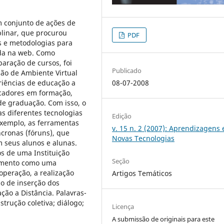
 conjunto de ações de
plinar, que procurou
PDF
s e metodologias para
da na web. Como
aração de cursos, foi
Publicado
são de Ambiente Virtual
08-07-2008
riências de educação a
ucadores em formação,
 de graduação. Com isso, o
as diferentes tecnologias
Edição
exemplo, as ferramentas
v. 15 n. 2 (2007): Aprendizagens 
cronas (fóruns), que
Novas Tecnologias
m seus alunos e alunas.
s de uma Instituição
Seção
cimento como uma
operação, a realização
Artigos Temáticos
o de inserção dos
ção a Distância. Palavras-
trução coletiva; diálogo;
Licença
A submissão de originais para este