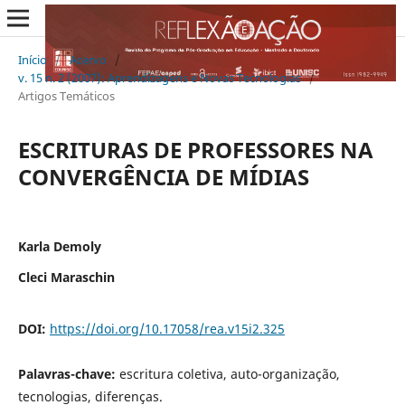
Início
/
Acervo
/
v. 15 n. 2 (2007): Aprendizagens e Novas Tecnologias
/
Artigos Temáticos
ESCRITURAS DE PROFESSORES NA
CONVERGÊNCIA DE MÍDIAS
Karla Demoly
Cleci Maraschin
DOI:
https://doi.org/10.17058/rea.v15i2.325
Palavras-chave:
escritura coletiva, auto-organização,
tecnologias, diferenças.