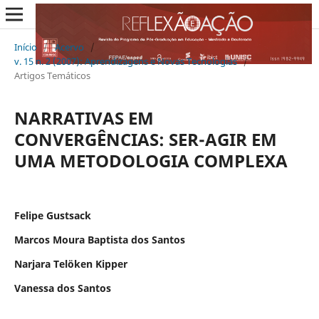
Início
/
Acervo
/
v. 15 n. 2 (2007): Aprendizagens e Novas Tecnologias
/
Artigos Temáticos
NARRATIVAS EM
CONVERGÊNCIAS: SER-AGIR EM
UMA METODOLOGIA COMPLEXA
Felipe Gustsack
Marcos Moura Baptista dos Santos
Narjara Telöken Kipper
Vanessa dos Santos