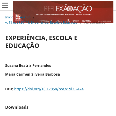
Início
/
Acervo
/
v. 19 n. 2 (2011): Experiência, Escola e Educação
/
Apresentação
EXPERIÊNCIA, ESCOLA E
EDUCAÇÃO
Susana Beatriz Fernandes
Maria Carmen Silveira Barbosa
DOI:
https://doi.org/10.17058/rea.v19i2.2474
Downloads