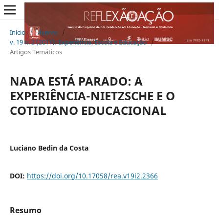
Início
/
Acervo
/
v. 19 n. 2 (2011): Experiência, Escola e Educação
/
Artigos Temáticos
NADA ESTÁ PARADO: A
EXPERIÊNCIA-NIETZSCHE E O
COTIDIANO EDUCACIONAL
Luciano Bedin da Costa
DOI:
https://doi.org/10.17058/rea.v19i2.2366
Resumo