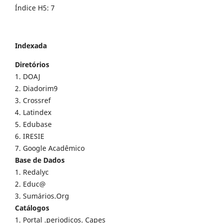
Índice H5: 7
Indexada
Diretórios
1. DOAJ
2. Diadorim9
3. Crossref
4. Latindex
5. Edubase
6. IRESIE
7. Google Acadêmico
Base de Dados
1. Redalyc
2. Educ@
3. Sumários.Org
Catálogos
1. Portal .periodicos. Capes