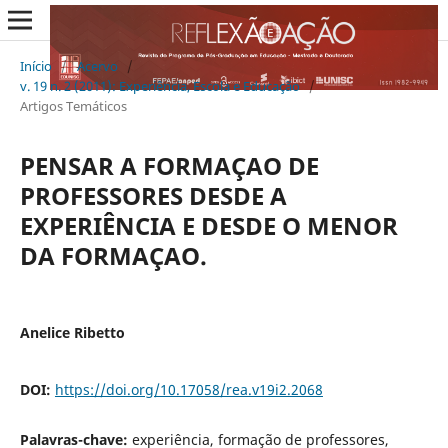
Início
/
Acervo
/
v. 19 n. 2 (2011): Experiência, Escola e Educação
/
Artigos Temáticos
PENSAR A FORMAÇAO DE
PROFESSORES DESDE A
EXPERIÊNCIA E DESDE O MENOR
DA FORMAÇAO.
Anelice Ribetto
DOI:
https://doi.org/10.17058/rea.v19i2.2068
Palavras-chave:
experiência, formação de professores,