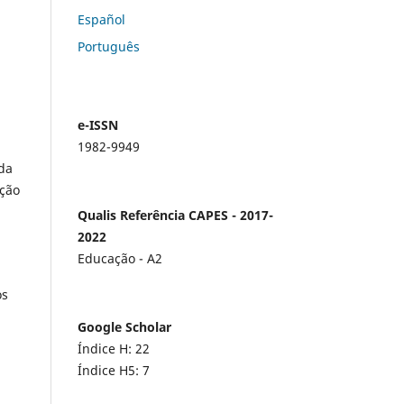
Español
Português
e-ISSN
1982-9949
da
ação
Qualis Referência CAPES - 2017-
2022
Educação - A2
os
Google Scholar
Índice H: 22
Índice H5: 7