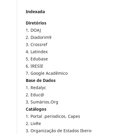
Indexada
Diretórios
1. DOAJ
2. Diadorim9
3. Crossref
4. Latindex
5. Edubase
6. IRESIE
7. Google Acadêmico
Base de Dados
1. Redalyc
2. Educ@
3. Sumários.Org
Catálogos
1. Portal .periodicos. Capes
2. LivRe
3. Organização de Estados Ibero-