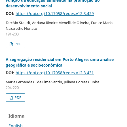
Função da educação ambiental na promoção do
desenvolvimento social
DOI:
https://doi.org/10.17058/redes.v12i3.429
Tarcísio Staudt, Adriana Rivoire Menelli de Oliveira, Eunice Maria
Nazarethe Nonato
191-203
PDF
A segregação residencial em Porto Alegre: uma análise
geográfica e socioeconômica
DOI:
https://doi.org/10.17058/redes.v12i3.431
Maria Fernanda C. de Lima Santin, Juliana Correa Cunha
204-220
PDF
Idioma
English