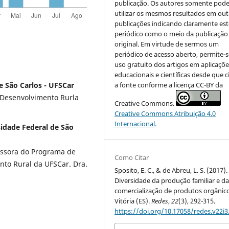
publicação. Os autores somente pod
utilizar os mesmos resultados em out
publicações indicando claramente est
periódico como o meio da publicação
original. Em virtude de sermos um
periódico de acesso aberto, permite-s
uso gratuito dos artigos em aplicaçõe
educacionais e científicas desde que c
a fonte conforme a licença CC-BY da
e São Carlos - UFSCar
Desenvolvimento Rurla
Creative Commons.
Creative Commons Atribuição 4.0
Internacional
.
idade Federal de São
ssora do Programa de
Como Citar
to Rural da UFSCar. Dra.
Sposito, E. C., & de Abreu, L. S. (2017).
Diversidade da produção familiar e d
comercialização de produtos orgânic
Vitória (ES).
Redes
,
22
(3), 292-315.
https://doi.org/10.17058/redes.v22i3