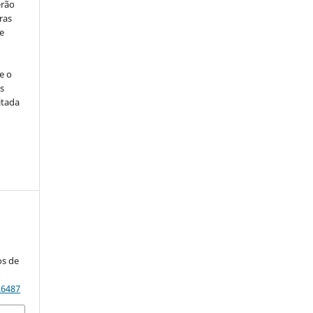
erão
ras
e
e o
s
itada
a
os de
.6487