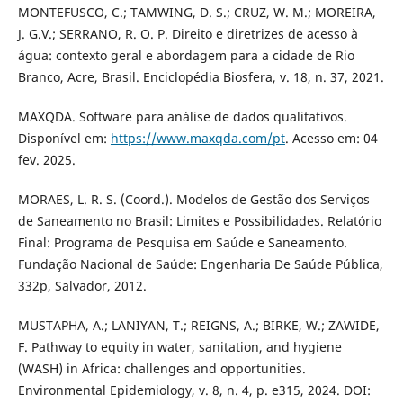
MONTEFUSCO, C.; TAMWING, D. S.; CRUZ, W. M.; MOREIRA,
J. G.V.; SERRANO, R. O. P. Direito e diretrizes de acesso à
água: contexto geral e abordagem para a cidade de Rio
Branco, Acre, Brasil. Enciclopédia Biosfera, v. 18, n. 37, 2021.
MAXQDA. Software para análise de dados qualitativos.
Disponível em:
https://www.maxqda.com/pt
. Acesso em: 04
fev. 2025.
MORAES, L. R. S. (Coord.). Modelos de Gestão dos Serviços
de Saneamento no Brasil: Limites e Possibilidades. Relatório
Final: Programa de Pesquisa em Saúde e Saneamento.
Fundação Nacional de Saúde: Engenharia De Saúde Pública,
332p, Salvador, 2012.
MUSTAPHA, A.; LANIYAN, T.; REIGNS, A.; BIRKE, W.; ZAWIDE,
F. Pathway to equity in water, sanitation, and hygiene
(WASH) in Africa: challenges and opportunities.
Environmental Epidemiology, v. 8, n. 4, p. e315, 2024. DOI: