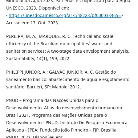
Mundial da Água 2023: Parcerias e Cooperação para a Água.
UNESCO. 2023. Disponível em:
<
https://unesdoc.unesco.org/ark:/48223/pf0000384655
>
Acesso em: 13. Out. 2023.
PEREIRA, M. A., MARQUES, R. C. Technical and scale
efficiency of the Brazilian municipalities’ water and
sanitation services: A two-stage data envelopment analysis.
Sustainability, 14(1), 199, 2022.
PHILIPPI JUNIOR, A.; GALVÃO JUNIOR, A. C. Gestão do
saneamento básico: abastecimento de água e esgotamento
sanitário. Barueri, SP: Manole: 2012.
PNUD – Programa das Nações Unidas para o
Desenvolvimento. Atlas do desenvolvimento humano no
Brasil 2021. Programa das Nações Unidas para o
Desenvolvimento - PNUD; Instituto De Pesquisa Econômica
Aplicada - IPEA; Fundação João Pinheiro – FJP. Brasília:
PNUD, 2022. Disponível em: