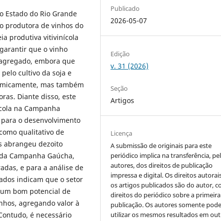
Publicado
o Estado do Rio Grande
2026-05-07
ão produtora de vinhos do
a produtiva vitivinícola
arantir que o vinho
Edição
 agregado, embora que
v. 31 (2026)
elo cultivo da soja e
onomicamente, mas também
Seção
ras. Diante disso, este
Artigos
nícola na Campanha
s para o desenvolvimento
 como qualitativo de
Licença
os abrangeu dezoito
A submissão de originais para este
periódico implica na transferência, pe
s da Campanha Gaúcha,
autores, dos direitos de publicação
adas, e para a análise de
impressa e digital. Os direitos autorai
tados indicam que o setor
os artigos publicados são do autor, 
m um bom potencial de
direitos do periódico sobre a primeira
nhos, agregando valor à
publicação. Os autores somente pod
utilizar os mesmos resultados em out
Contudo, é necessário