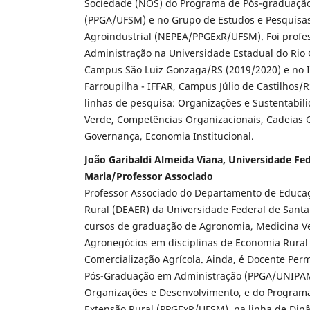
Sociedade (NOS) do Programa de Pós-graduaçã
(PPGA/UFSM) e no Grupo de Estudos e Pesquis
Agroindustrial (NEPEA/PPGExR/UFSM). Foi profes
Administração na Universidade Estadual do Rio 
Campus São Luiz Gonzaga/RS (2019/2020) e no In
Farroupilha - IFFAR, Campus Júlio de Castilhos
linhas de pesquisa: Organizações e Sustentabil
Verde, Competências Organizacionais, Cadeias G
Governança, Economia Institucional.
João Garibaldi Almeida Viana, Universidade Fed
Maria/Professor Associado
Professor Associado do Departamento de Educaç
Rural (DEAER) da Universidade Federal de Santa
cursos de graduação de Agronomia, Medicina Vet
Agronegócios em disciplinas de Economia Rural
Comercialização Agrícola. Ainda, é Docente Pe
Pós-Graduação em Administração (PPGA/UNIPAM
Organizações e Desenvolvimento, e do Program
Extensão Rural (PPGExR/UFSM), na linha de Din