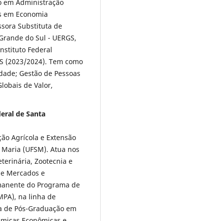
o em Administração
as em Economia
sora Substituta de
Grande do Sul - UERGS,
stituto Federal
/RS (2023/2024). Tem como
idade; Gestão de Pessoas
lobais de Valor,
eral de Santa
ão Agrícola e Extensão
 Maria (UFSM). Atua nos
erinária, Zootecnia e
 e Mercados e
rmanente do Programa de
PA), na linha de
a de Pós-Graduação em
âmicas Econômicas e