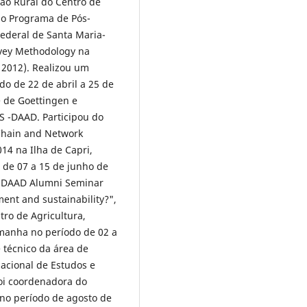
ão Rural do Centro de
ao Programa de Pós-
ederal de Santa Maria-
rvey Methodology na
 2012). Realizou um
do de 22 de abril a 25 de
 de Goettingen e
S -DAAD. Participou do
Chain and Network
14 na Ilha de Capri,
o de 07 a 15 de junho de
o DAAD Alumni Seminar
ment and sustainability?",
ro de Agricultura,
emanha no período de 02 a
 técnico da área de
acional de Estudos e
Foi coordenadora do
no período de agosto de