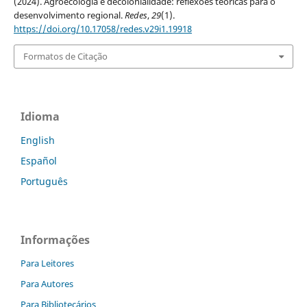
(2024). Agroecologia e decolonialidade: reflexões teóricas para o
desenvolvimento regional.
Redes
,
29
(1).
https://doi.org/10.17058/redes.v29i1.19918
Formatos de Citação
Idioma
English
Español
Português
Informações
Para Leitores
Para Autores
Para Bibliotecários