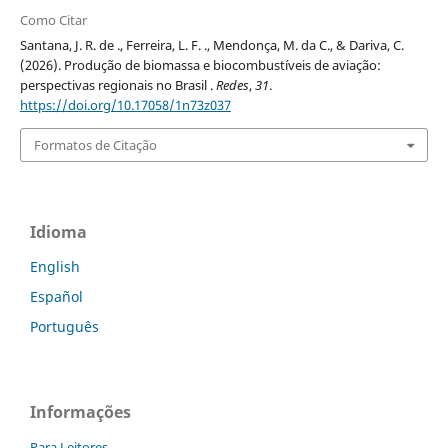
Como Citar
Santana, J. R. de ., Ferreira, L. F. ., Mendonça, M. da C., & Dariva, C.
(2026). Produção de biomassa e biocombustíveis de aviação:
perspectivas regionais no Brasil .
Redes
,
31
.
https://doi.org/10.17058/1n73z037
Formatos de Citação
Idioma
English
Español
Português
Informações
Para Leitores