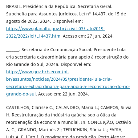
BRASIL. Presidência da República. Secretaria Geral.
Subchefia para Assuntos Jurídicos. Lei n° 14.437, de 15 de
agosto de 2022, 2024. Disponível em:
https://www.planalto.gov.br/ccivil_03/_ato2019-
2022/2022/lei/L14437.htm
. Acesso em: 27 jun. 2024.
_______. Secretaria de Comunicação Social. Presidente Lula
cria secretaria extraordinária para apoio à reconstrução do
Rio Grande do Sul, 2024a. Disponível em:
https://www.gov.br/secom/pt-
br/assuntos/noticias/2024/05/presidente-lula-cria-
secretaria-extraordinaria-para-apoio-a-reconstrucao-do-rio-
grande-do-sul
. Acesso em: 22 jun. 2024.
CASTILHOS, Clarisse C.; CALANDRO, Maria L.; CAMPOS, Silvia
H. Reestruturação da indústria gaúcha sob a ótica da
reordenação da economia mundial. In. CONCEIÇÃO, Octávio
A. C.; GRANDO, Marinês Z.; TERUCHKIN, Sônia U.; FARIA,
Luiz A. E. (Org.). O movimento da produção. Porto Alegre: