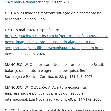
10/remarks-climatechange
. 10 set. 2018.
GZH. Novas imagens mostram situação do alagamento no
aeroporto Salgado Filho.
GZH, 18 mai. 2024. Disponível em:
https://gauchazh.clicrbs.com.br/geral/noticia/2024/05/video-
novas-imagens-mostram-situacao-do-alagamento-no-
aeroporto-salgado-filho-clwcounj900t3014eiq33e9hm.html
.
Acesso em: 22 jun. 2024.
MANCUSO, W. O empresariado como ator político no Brasil:
balanço da literatura e agenda de pesquisa. Revista
Sociologia e Política, Curitiba, n. 28, p. 131-146, 2007.
MANCUSO, W.; OLIVEIRA, A. Abertura econômica,
empresariado e política: os planos doméstico e
internacional. Lua Nova, São Paulo, v. 69, p. 147-172, 2006.
O ECO. Novo código ambiental do RS é aprovado sem passar