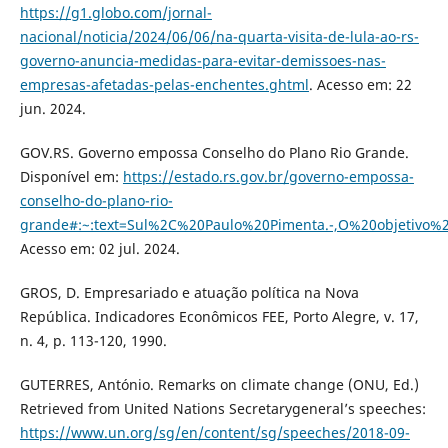
https://g1.globo.com/jornal-
nacional/noticia/2024/06/06/na-quarta-visita-de-lula-ao-rs-
governo-anuncia-medidas-para-evitar-demissoes-nas-
empresas-afetadas-pelas-enchentes.ghtml
. Acesso em: 22
jun. 2024.
GOV.RS. Governo empossa Conselho do Plano Rio Grande.
Disponível em:
https://estado.rs.gov.br/governo-empossa-
conselho-do-plano-rio-
grande#:~:text=Sul%2C%20Paulo%20Pimenta.-,O%20objetiv
Acesso em: 02 jul. 2024.
GROS, D. Empresariado e atuação política na Nova
República. Indicadores Econômicos FEE, Porto Alegre, v. 17,
n. 4, p. 113-120, 1990.
GUTERRES, António. Remarks on climate change (ONU, Ed.)
Retrieved from United Nations Secretarygeneral’s speeches:
https://www.un.org/sg/en/content/sg/speeches/2018-09-