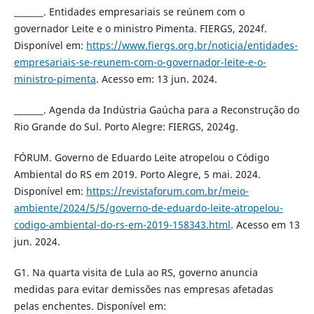
_______. Entidades empresariais se reúnem com o
governador Leite e o ministro Pimenta. FIERGS, 2024f.
Disponível em:
https://www.fiergs.org.br/noticia/entidades-
empresariais-se-reunem-com-o-governador-leite-e-o-
ministro-pimenta
. Acesso em: 13 jun. 2024.
_______. Agenda da Indústria Gaúcha para a Reconstrução do
Rio Grande do Sul. Porto Alegre: FIERGS, 2024g.
FÓRUM. Governo de Eduardo Leite atropelou o Código
Ambiental do RS em 2019. Porto Alegre, 5 mai. 2024.
Disponível em:
https://revistaforum.com.br/meio-
ambiente/2024/5/5/governo-de-eduardo-leite-atropelou-
codigo-ambiental-do-rs-em-2019-158343.html
. Acesso em 13
jun. 2024.
G1. Na quarta visita de Lula ao RS, governo anuncia
medidas para evitar demissões nas empresas afetadas
pelas enchentes. Disponível em: