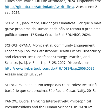
Tuítes com Twikit. GitHub: Attrindade, 2024. Disponível em:
https://github.com/attrindade/twikit-clima
. Acesso em: 21
set. 2024.
SCHMIDT, João Pedro. Mudanças Climáticas: Por que o mais
grave problema da Humanidade não se tornou o problema
político número1? Santa Cruz do Sul: EDUNISC, 2024.
SCHOCH-SPANA, Monica et al. Community Engagement:
Leadership Tool for Catastrophic Health Events. Biosecurity
and Bioterrorism: Biodefense Strategy, Practice, and
Science, [s. l.], v. 5, n. 1, p. 8–25, 2007. Disponível em:
http://www.liebertpub.com/doi/10.1089/bsp.2006.0036
.
Acesso em: 28 jul. 2024.
STENGERS, Isabelle. No tempo das catástrofes: Resistir à
barbárie que se aproxima. São Paulo: Cosac Naify, 2015.
YANOW, Dvora. Thinking Interpretively: Philosophical
Presuppositions and the Human Sciences. In: YANOW,