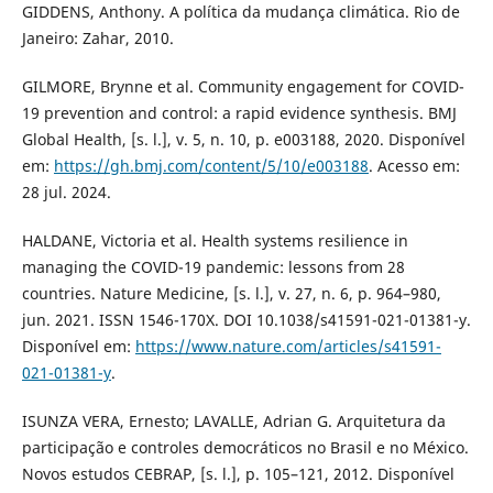
GIDDENS, Anthony. A política da mudança climática. Rio de
Janeiro: Zahar, 2010.
GILMORE, Brynne et al. Community engagement for COVID-
19 prevention and control: a rapid evidence synthesis. BMJ
Global Health, [s. l.], v. 5, n. 10, p. e003188, 2020. Disponível
em:
https://gh.bmj.com/content/5/10/e003188
. Acesso em:
28 jul. 2024.
HALDANE, Victoria et al. Health systems resilience in
managing the COVID-19 pandemic: lessons from 28
countries. Nature Medicine, [s. l.], v. 27, n. 6, p. 964–980,
jun. 2021. ISSN 1546-170X. DOI 10.1038/s41591-021-01381-y.
Disponível em:
https://www.nature.com/articles/s41591-
021-01381-y
.
ISUNZA VERA, Ernesto; LAVALLE, Adrian G. Arquitetura da
participação e controles democráticos no Brasil e no México.
Novos estudos CEBRAP, [s. l.], p. 105–121, 2012. Disponível