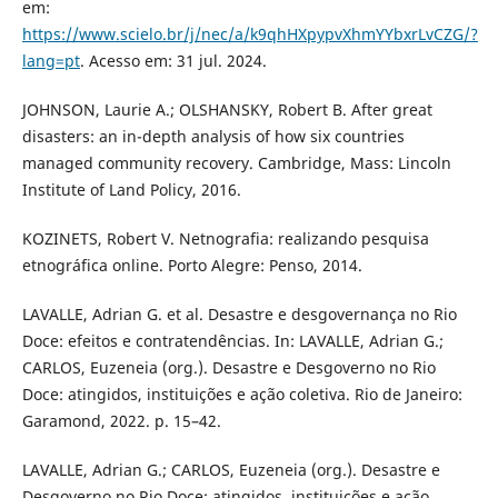
em:
https://www.scielo.br/j/nec/a/k9qhHXpypvXhmYYbxrLvCZG/?
lang=pt
. Acesso em: 31 jul. 2024.
JOHNSON, Laurie A.; OLSHANSKY, Robert B. After great
disasters: an in-depth analysis of how six countries
managed community recovery. Cambridge, Mass: Lincoln
Institute of Land Policy, 2016.
KOZINETS, Robert V. Netnografia: realizando pesquisa
etnográfica online. Porto Alegre: Penso, 2014.
LAVALLE, Adrian G. et al. Desastre e desgovernança no Rio
Doce: efeitos e contratendências. In: LAVALLE, Adrian G.;
CARLOS, Euzeneia (org.). Desastre e Desgoverno no Rio
Doce: atingidos, instituições e ação coletiva. Rio de Janeiro:
Garamond, 2022. p. 15–42.
LAVALLE, Adrian G.; CARLOS, Euzeneia (org.). Desastre e
Desgoverno no Rio Doce: atingidos, instituições e ação