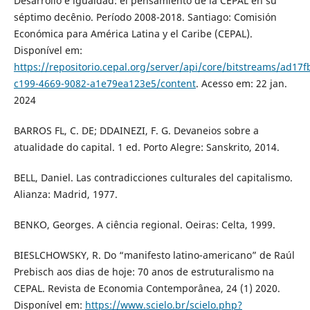
Desarrollo e igualdad: el pensamiento de la CEPAL en su
séptimo decênio. Período 2008-2018. Santiago: Comisión
Económica para América Latina y el Caribe (CEPAL).
Disponível em:
https://repositorio.cepal.org/server/api/core/bitstreams/ad17f
c199-4669-9082-a1e79ea123e5/content
. Acesso em: 22 jan.
2024
BARROS FL, C. DE; DDAINEZI, F. G. Devaneios sobre a
atualidade do capital. 1 ed. Porto Alegre: Sanskrito, 2014.
BELL, Daniel. Las contradicciones culturales del capitalismo.
Alianza: Madrid, 1977.
BENKO, Georges. A ciência regional. Oeiras: Celta, 1999.
BIESLCHOWSKY, R. Do “manifesto latino-americano” de Raúl
Prebisch aos dias de hoje: 70 anos de estruturalismo na
CEPAL. Revista de Economia Contemporânea, 24 (1) 2020.
Disponível em:
https://www.scielo.br/scielo.php?