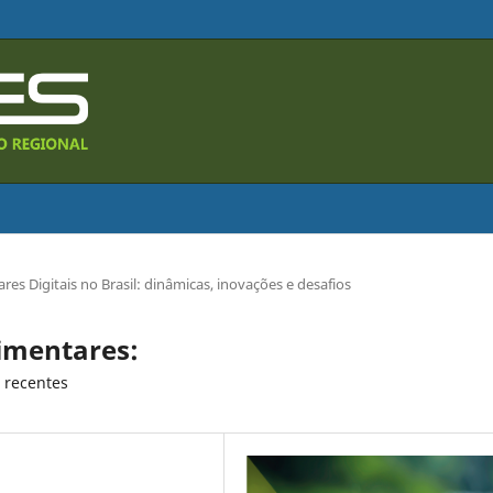
es Digitais no Brasil: dinâmicas, inovações e desafios
limentares:
s recentes