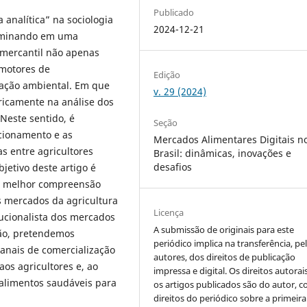
Publicado
analítica” na sociologia
2024-12-21
ulminando em uma
 mercantil não apenas
motores de
Edição
rvação ambiental. Em que
v. 29 (2024)
ricamente na análise dos
Neste sentido, é
Seção
cionamento e as
Mercados Alimentares Digitais n
s entre agricultores
Brasil: dinâmicas, inovações e
desafios
jetivo deste artigo é
ma melhor compreensão
s mercados da agricultura
Licença
ucionalista dos mercados
A submissão de originais para este
ção, pretendemos
periódico implica na transferência, pe
canais de comercialização
autores, dos direitos de publicação
aos agricultores e, ao
impressa e digital. Os direitos autorai
alimentos saudáveis para
os artigos publicados são do autor, 
direitos do periódico sobre a primeira