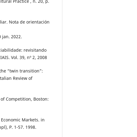
tural Practice , n. 20, p.
ar. Nota de orientación
 jan. 2022.
bilidade: revisitando
S. Vol. 39, nº 2, 2008
he “twin transition”:
Italian Review of
 of Competition, Boston:
 Economic Markets. in
pl), P. 1-57. 1998.