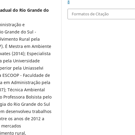
8
tadual do Rio Grande do
Formatos de Citação
inistração e
o Grande do Sul -
vimento Rural pela
7). É Mestra em Ambiente
ates (2014); Especialista
a pela Universidade
perior pela Uniasselvi
la ESCOOP - Faculdade de
da em Administração pela
07); Técnica Ambiental
o Professora Bolsista pelo
ogia do Rio Grande do Sul
ém desenvolveu trabalhos
tre os anos de 2012 a
: mercados
imento rural,