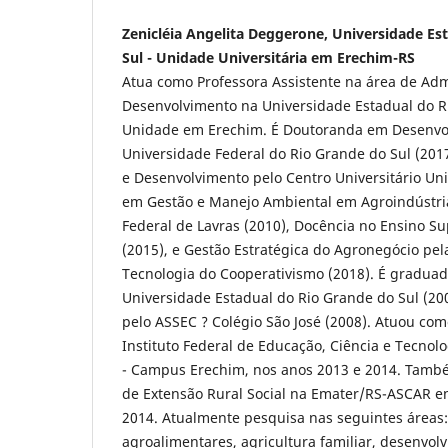
Zenicléia Angelita Deggerone, ​Universidade Es
Sul - Unidade Universitária em Erechim-RS
Atua como Professora Assistente na área de Adm
Desenvolvimento na Universidade Estadual do Ri
Unidade em Erechim. É Doutoranda em Desenvol
Universidade Federal do Rio Grande do Sul (201
e Desenvolvimento pelo Centro Universitário Univ
em Gestão e Manejo Ambiental em Agroindústri
Federal de Lavras (2010), Docência no Ensino Su
(2015), e Gestão Estratégica do Agronegócio pe
Tecnologia do Cooperativismo (2018). É gradua
Universidade Estadual do Rio Grande do Sul (20
pelo ASSEC ? Colégio São José (2008). Atuou com
Instituto Federal de Educação, Ciência e Tecnol
- Campus Erechim, nos anos 2013 e 2014. Tamb
de Extensão Rural Social na Emater/RS-ASCAR en
2014. Atualmente pesquisa nas seguintes áreas
agroalimentares, agricultura familiar, desenvolv