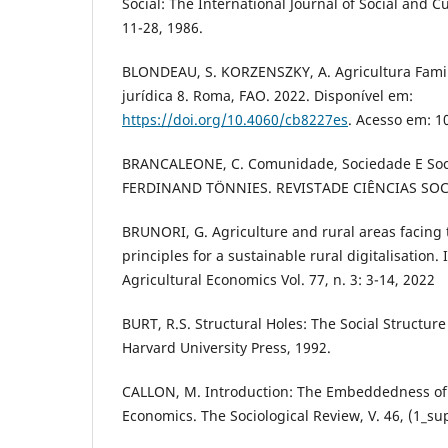
Social: The International Journal of Social and Cul
11-28, 1986.
BLONDEAU, S. KORZENSZKY, A. Agricultura Famili
jurídica 8. Roma, FAO. 2022. Disponível em:
https://doi.org/10.4060/cb8227es
. Acesso em: 10
BRANCALEONE, C. Comunidade, Sociedade E Socia
FERDINAND TÖNNIES. REVISTADE CIÊNCIAS SOCIAI
BRUNORI, G. Agriculture and rural areas facing t
principles for a sustainable rural digitalisation. 
Agricultural Economics Vol. 77, n. 3: 3-14, 2022
BURT, R.S. Structural Holes: The Social Structure
Harvard University Press, 1992.
CALLON, M. Introduction: The Embeddedness of
Economics. The Sociological Review, V. 46, (1_sup