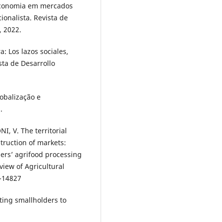
 economia em mercados
ionalista. Revista de
, 2022.
: Los lazos sociales,
ista de Desarrollo
lobalização e
.
I, V. The territorial
truction of markets:
ers’ agrifood processing
eview of Agricultural
a-14827
ing smallholders to