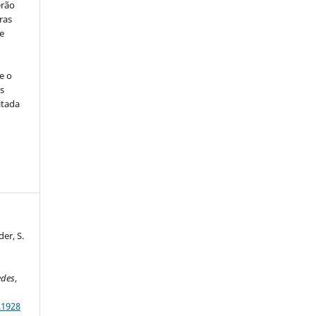
erão
ras
e
e o
s
itada
der, S.
edes
,
.1928