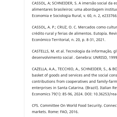
CASSOL, A; SCHNEIDER, S. A imersão social da
alimentares brasileiros: uma abordagem instituc
Economia e Sociologia Rural, v. 60, n. 2, e233766
CASSOL, A. P.; CRUZ, O. C. Mercados como cultura
crédito rural y ferias de alimentos. Eutopía. Rev
Económico Territorial, n. 20, p. 8-31, 2021.
CASTELLS, M. et al. Tecnologia da informação, g
desenvolvimento social . Genebra: UNRISD, 1999
CAZELLA, A.A., TECCHIO, A., SCHNEIDER, S., & BON
basket of goods and services and the social cons
contributions from cooperatives and family-farm
enterprises in Santa Catarina. (Brazil). Italian R
Economics 79(1): 85-96, 2024. DOI: 10.36253/re
CFS. Committee On World Food Security. Connect
markets. Rome: FAO, 2016.