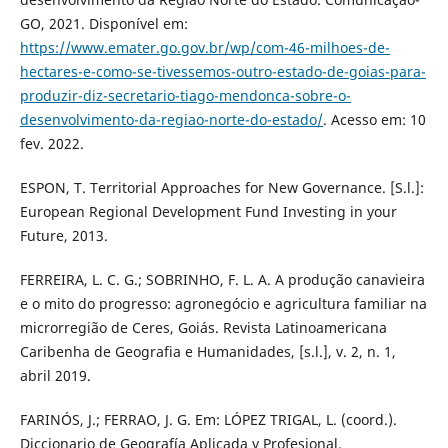
GO, 2021. Disponível em:
https://www.emater.go.gov.br/wp/com-46-milhoes-de-
hectares-e-como-se-tivessemos-outro-estado-de-goias-para-
produzir-diz-secretario-tiago-mendonca-sobre-o-
desenvolvimento-da-regiao-norte-do-estado/
. Acesso em: 10
fev. 2022.
ESPON, T. Territorial Approaches for New Governance. [S.l.]:
European Regional Development Fund Investing in your
Future, 2013.
FERREIRA, L. C. G.; SOBRINHO, F. L. A. A produção canavieira
e o mito do progresso: agronegócio e agricultura familiar na
microrregião de Ceres, Goiás. Revista Latinoamericana
Caribenha de Geografia e Humanidades, [s.l.], v. 2, n. 1,
abril 2019.
FARINÓS, J.; FERRAO, J. G. Em: LÓPEZ TRIGAL, L. (coord.).
Diccionario de Geografía Aplicada y Profesional.