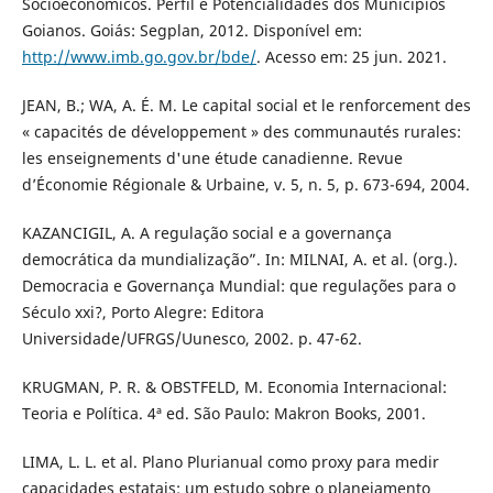
Socioeconômicos. Perfil e Potencialidades dos Munícipios
Goianos. Goiás: Segplan, 2012. Disponível em:
http://www.imb.go.gov.br/bde/
. Acesso em: 25 jun. 2021.
JEAN, B.; WA, A. É. M. Le capital social et le renforcement des
« capacités de développement » des communautés rurales:
les enseignements d'une étude canadienne. Revue
d’Économie Régionale & Urbaine, v. 5, n. 5, p. 673-694, 2004.
KAZANCIGIL, A. A regulação social e a governança
democrática da mundialização”. In: MILNAI, A. et al. (org.).
Democracia e Governança Mundial: que regulações para o
Século xxi?, Porto Alegre: Editora
Universidade/UFRGS/Uunesco, 2002. p. 47-62.
KRUGMAN, P. R. & OBSTFELD, M. Economia Internacional:
Teoria e Política. 4ª ed. São Paulo: Makron Books, 2001.
LIMA, L. L. et al. Plano Plurianual como proxy para medir
capacidades estatais: um estudo sobre o planejamento