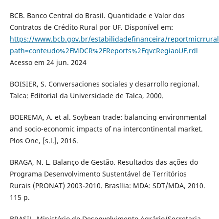
BCB. Banco Central do Brasil. Quantidade e Valor dos
Contratos de Crédito Rural por UF. Disponível em:
https://www.bcb.gov.br/estabilidadefinanceira/reportmicrrural
path=conteudo%2FMDCR%2FReports%2FqvcRegiaoUF.rdl
Acesso em 24 jun. 2024
BOISIER, S. Conversaciones sociales y desarrollo regional.
Talca: Editorial da Universidade de Talca, 2000.
BOEREMA, A. et al. Soybean trade: balancing environmental
and socio-economic impacts of na intercontinental market.
Plos One, [s.l.], 2016.
BRAGA, N. L. Balanço de Gestão. Resultados das ações do
Programa Desenvolvimento Sustentável de Territórios
Rurais (PRONAT) 2003-2010. Brasília: MDA: SDT/MDA, 2010.
115 p.
BRASIL. Ministério do Desenvolvimento Agrário/Secretaria