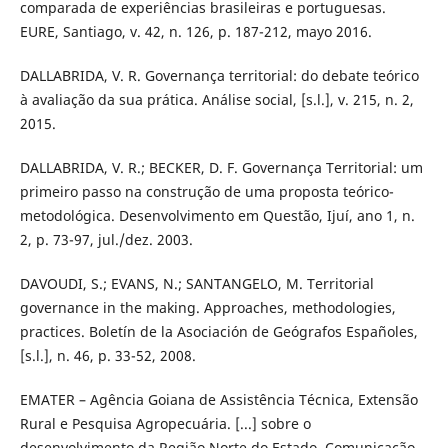
comparada de experiências brasileiras e portuguesas.
EURE, Santiago, v. 42, n. 126, p. 187-212, mayo 2016.
DALLABRIDA, V. R. Governança territorial: do debate teórico
à avaliação da sua prática. Análise social, [s.l.], v. 215, n. 2,
2015.
DALLABRIDA, V. R.; BECKER, D. F. Governança Territorial: um
primeiro passo na construção de uma proposta teórico-
metodológica. Desenvolvimento em Questão, Ijuí, ano 1, n.
2, p. 73-97, jul./dez. 2003.
DAVOUDI, S.; EVANS, N.; SANTANGELO, M. Territorial
governance in the making. Approaches, methodologies,
practices. Boletín de la Asociación de Geógrafos Españoles,
[s.l.], n. 46, p. 33-52, 2008.
EMATER – Agência Goiana de Assistência Técnica, Extensão
Rural e Pesquisa Agropecuária. [...] sobre o
desenvolvimento da Região Norte do Estado. Comunicação-