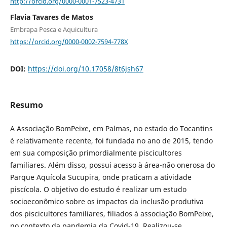
http://orcid.org/0000-0001-7523-4731
Flavia Tavares de Matos
Embrapa Pesca e Aquicultura
https://orcid.org/0000-0002-7594-778X
DOI:
https://doi.org/10.17058/8t6jsh67
Resumo
A Associação BomPeixe, em Palmas, no estado do Tocantins
é relativamente recente, foi fundada no ano de 2015, tendo
em sua composição primordialmente piscicultores
familiares. Além disso, possui acesso à área-não onerosa do
Parque Aquícola Sucupira, onde praticam a atividade
piscícola. O objetivo do estudo é realizar um estudo
socioeconômico sobre os impactos da inclusão produtiva
dos piscicultores familiares, filiados à associação BomPeixe,
no contexto da pandemia da Covid-19. Realizou-se