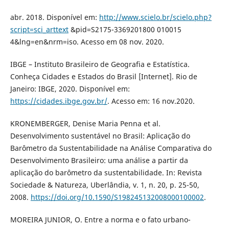
abr. 2018. Disponível em:
http://www.scielo.br/scielo.php?
script=sci_arttext
&pid=S2175-3369201800 010015
4&lng=en&nrm=iso. Acesso em 08 nov. 2020.
IBGE – Instituto Brasileiro de Geografia e Estatística.
Conheça Cidades e Estados do Brasil [Internet]. Rio de
Janeiro: IBGE, 2020. Disponível em:
https://cidades.ibge.gov.br/
. Acesso em: 16 nov.2020.
KRONEMBERGER, Denise Maria Penna et al.
Desenvolvimento sustentável no Brasil: Aplicação do
Barômetro da Sustentabilidade na Análise Comparativa do
Desenvolvimento Brasileiro: uma análise a partir da
aplicação do barômetro da sustentabilidade. In: Revista
Sociedade & Natureza, Uberlândia, v. 1, n. 20, p. 25-50,
2008.
https://doi.org/10.1590/S198245132008000100002
.
MOREIRA JUNIOR, O. Entre a norma e o fato urbano-