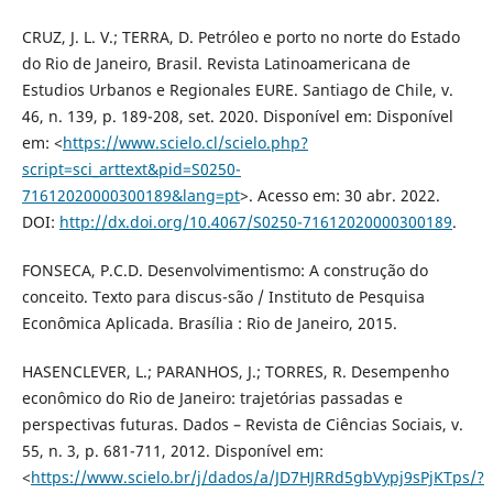
CRUZ, J. L. V.; TERRA, D. Petróleo e porto no norte do Estado
do Rio de Janeiro, Brasil. Revista Latinoamericana de
Estudios Urbanos e Regionales EURE. Santiago de Chile, v.
46, n. 139, p. 189-208, set. 2020. Disponível em: Disponível
em: <
https://www.scielo.cl/scielo.php?
script=sci_arttext&pid=S0250-
71612020000300189&lang=pt
>. Acesso em: 30 abr. 2022.
DOI:
http://dx.doi.org/10.4067/S0250-71612020000300189
.
FONSECA, P.C.D. Desenvolvimentismo: A construção do
conceito. Texto para discus-são / Instituto de Pesquisa
Econômica Aplicada. Brasília : Rio de Janeiro, 2015.
HASENCLEVER, L.; PARANHOS, J.; TORRES, R. Desempenho
econômico do Rio de Janeiro: trajetórias passadas e
perspectivas futuras. Dados – Revista de Ciências Sociais, v.
55, n. 3, p. 681-711, 2012. Disponível em:
<
https://www.scielo.br/j/dados/a/JD7HJRRd5gbVypj9sPjKTps/?