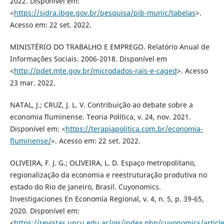
2022. Disponível em:
<
https://sidra.ibge.gov.br/pesquisa/pib-munic/tabelas
>.
Acesso em: 22 set. 2022.
MINISTÉRIO DO TRABALHO E EMPREGO. Relatório Anual de
Informações Sociais. 2006-2018. Disponível em
<
http://pdet.mte.gov.br/microdados-rais-e-caged
>. Acesso
23 mar. 2022.
NATAL, J.; CRUZ, J. L. V. Contribuição ao debate sobre a
economia fluminense. Teoria Política, v. 24, nov. 2021.
Disponível em: <
https://terapiapolitica.com.br/economia-
fluminense/
>. Acesso em: 22 set. 2022.
OLIVEIRA, F. J. G.; OLIVEIRA, L. D. Espaço metropolitano,
regionalização da economia e reestruturação produtiva no
estado do Rio de Janeiro, Brasil. Cuyonomics.
Investigaciones En Economía Regional, v. 4, n. 5, p. 39-65,
2020. Disponível em:
<
https://revistas.uncu.edu.ar/ojs/index.php/cuyonomics/articl