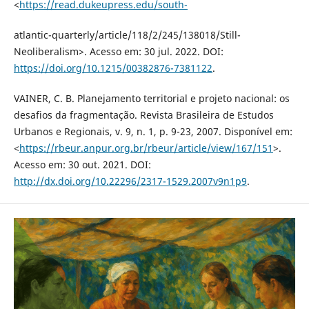
<
https://read.dukeupress.edu/south-
atlantic-quarterly/article/118/2/245/138018/Still-
Neoliberalism>. Acesso em: 30 jul. 2022. DOI:
https://doi.org/10.1215/00382876-7381122
.
VAINER, C. B. Planejamento territorial e projeto nacional: os
desafios da fragmentação. Revista Brasileira de Estudos
Urbanos e Regionais, v. 9, n. 1, p. 9-23, 2007. Disponível em:
<
https://rbeur.anpur.org.br/rbeur/article/view/167/151
>.
Acesso em: 30 out. 2021. DOI:
http://dx.doi.org/10.22296/2317-1529.2007v9n1p9
.