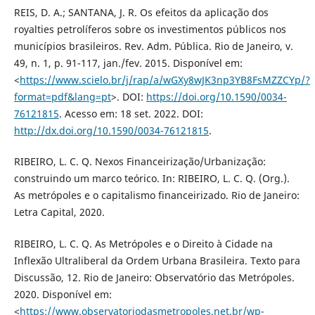
REIS, D. A.; SANTANA, J. R. Os efeitos da aplicação dos
royalties petrolíferos sobre os investimentos públicos nos
municípios brasileiros. Rev. Adm. Pública. Rio de Janeiro, v.
49, n. 1, p. 91-117, jan./fev. 2015. Disponível em:
<
https://www.scielo.br/j/rap/a/wGXy8wJK3np3YB8FsMZZCYp/?
format=pdf&lang=pt
>. DOI:
https://doi.org/10.1590/0034-
76121815
. Acesso em: 18 set. 2022. DOI:
http://dx.doi.org/10.1590/0034-76121815
.
RIBEIRO, L. C. Q. Nexos Financeirização/Urbanização:
construindo um marco teórico. In: RIBEIRO, L. C. Q. (Org.).
As metrópoles e o capitalismo financeirizado. Rio de Janeiro:
Letra Capital, 2020.
RIBEIRO, L. C. Q. As Metrópoles e o Direito à Cidade na
Inflexão Ultraliberal da Ordem Urbana Brasileira. Texto para
Discussão, 12. Rio de Janeiro: Observatório das Metrópoles.
2020. Disponível em:
<
https://www.observatoriodasmetropoles.net.br/wp-