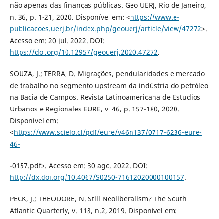
não apenas das finanças públicas. Geo UERJ, Rio de Janeiro,
n. 36, p. 1-21, 2020. Disponível em: <
https://www.e-
publicacoes.uerj.br/index.php/geouerj/article/view/47272
>.
Acesso em: 20 jul. 2022. DOI:
https://doi.org/10.12957/geouerj.2020.47272
.
SOUZA, J.; TERRA, D. Migrações, pendularidades e mercado
de trabalho no segmento upstream da indústria do petróleo
na Bacia de Campos. Revista Latinoamericana de Estudios
Urbanos e Regionales EURE, v. 46, p. 157-180, 2020.
Disponível em:
<
https://www.scielo.cl/pdf/eure/v46n137/0717-6236-eure-
46-
-0157.pdf>. Acesso em: 30 ago. 2022. DOI:
http://dx.doi.org/10.4067/S0250-71612020000100157
.
PECK, J.; THEODORE, N. Still Neoliberalism? The South
Atlantic Quarterly, v. 118, n.2, 2019. Disponível em: