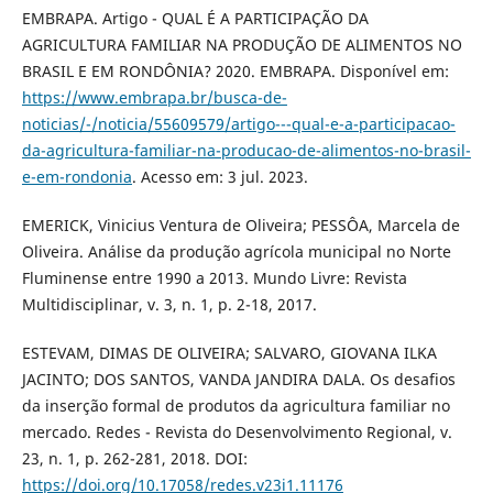
EMBRAPA. Artigo - QUAL É A PARTICIPAÇÃO DA
AGRICULTURA FAMILIAR NA PRODUÇÃO DE ALIMENTOS NO
BRASIL E EM RONDÔNIA? 2020. EMBRAPA. Disponível em:
https://www.embrapa.br/busca-de-
noticias/-/noticia/55609579/artigo---qual-e-a-participacao-
da-agricultura-familiar-na-producao-de-alimentos-no-brasil-
e-em-rondonia
. Acesso em: 3 jul. 2023.
EMERICK, Vinicius Ventura de Oliveira; PESSÔA, Marcela de
Oliveira. Análise da produção agrícola municipal no Norte
Fluminense entre 1990 a 2013. Mundo Livre: Revista
Multidisciplinar, v. 3, n. 1, p. 2-18, 2017.
ESTEVAM, DIMAS DE OLIVEIRA; SALVARO, GIOVANA ILKA
JACINTO; DOS SANTOS, VANDA JANDIRA DALA. Os desafios
da inserção formal de produtos da agricultura familiar no
mercado. Redes - Revista do Desenvolvimento Regional, v.
23, n. 1, p. 262-281, 2018. DOI:
https://doi.org/10.17058/redes.v23i1.11176