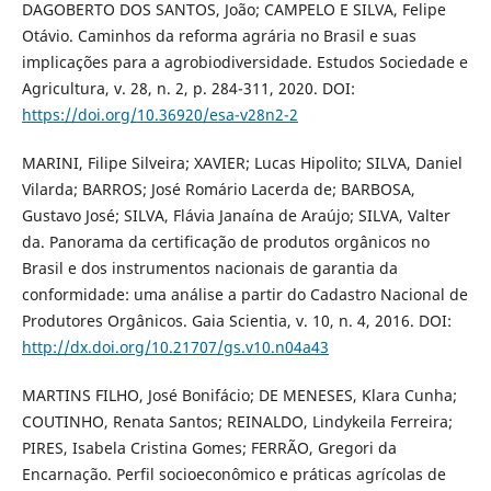
DAGOBERTO DOS SANTOS, João; CAMPELO E SILVA, Felipe
Otávio. Caminhos da reforma agrária no Brasil e suas
implicações para a agrobiodiversidade. Estudos Sociedade e
Agricultura, v. 28, n. 2, p. 284-311, 2020. DOI:
https://doi.org/10.36920/esa-v28n2-2
MARINI, Filipe Silveira; XAVIER; Lucas Hipolito; SILVA, Daniel
Vilarda; BARROS; José Romário Lacerda de; BARBOSA,
Gustavo José; SILVA, Flávia Janaína de Araújo; SILVA, Valter
da. Panorama da certificação de produtos orgânicos no
Brasil e dos instrumentos nacionais de garantia da
conformidade: uma análise a partir do Cadastro Nacional de
Produtores Orgânicos. Gaia Scientia, v. 10, n. 4, 2016. DOI:
http://dx.doi.org/10.21707/gs.v10.n04a43
MARTINS FILHO, José Bonifácio; DE MENESES, Klara Cunha;
COUTINHO, Renata Santos; REINALDO, Lindykeila Ferreira;
PIRES, Isabela Cristina Gomes; FERRÃO, Gregori da
Encarnação. Perfil socioeconômico e práticas agrícolas de