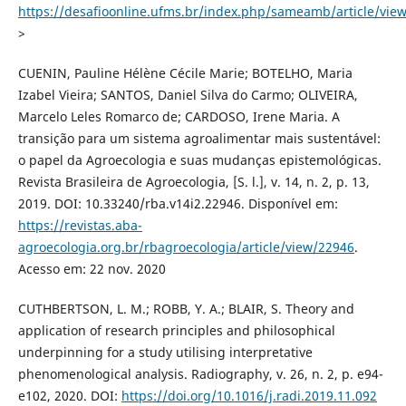
https://desafioonline.ufms.br/index.php/sameamb/article/vie
>
CUENIN, Pauline Hélène Cécile Marie; BOTELHO, Maria
Izabel Vieira; SANTOS, Daniel Silva do Carmo; OLIVEIRA,
Marcelo Leles Romarco de; CARDOSO, Irene Maria. A
transição para um sistema agroalimentar mais sustentável:
o papel da Agroecologia e suas mudanças epistemológicas.
Revista Brasileira de Agroecologia, [S. l.], v. 14, n. 2, p. 13,
2019. DOI: 10.33240/rba.v14i2.22946. Disponível em:
https://revistas.aba-
agroecologia.org.br/rbagroecologia/article/view/22946
.
Acesso em: 22 nov. 2020
CUTHBERTSON, L. M.; ROBB, Y. A.; BLAIR, S. Theory and
application of research principles and philosophical
underpinning for a study utilising interpretative
phenomenological analysis. Radiography, v. 26, n. 2, p. e94-
e102, 2020. DOI:
https://doi.org/10.1016/j.radi.2019.11.092