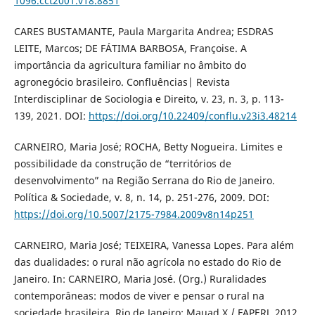
1096.cct2001.v18.8851
CARES BUSTAMANTE, Paula Margarita Andrea; ESDRAS
LEITE, Marcos; DE FÁTIMA BARBOSA, Françoise. A
importância da agricultura familiar no âmbito do
agronegócio brasileiro. Confluências| Revista
Interdisciplinar de Sociologia e Direito, v. 23, n. 3, p. 113-
139, 2021. DOI:
https://doi.org/10.22409/conflu.v23i3.48214
CARNEIRO, Maria José; ROCHA, Betty Nogueira. Limites e
possibilidade da construção de “territórios de
desenvolvimento” na Região Serrana do Rio de Janeiro.
Política & Sociedade, v. 8, n. 14, p. 251-276, 2009. DOI:
https://doi.org/10.5007/2175-7984.2009v8n14p251
CARNEIRO, Maria José; TEIXEIRA, Vanessa Lopes. Para além
das dualidades: o rural não agrícola no estado do Rio de
Janeiro. In: CARNEIRO, Maria José. (Org.) Ruralidades
contemporâneas: modos de viver e pensar o rural na
sociedade brasileira. Rio de Janeiro: Mauad X / FAPERJ, 2012.