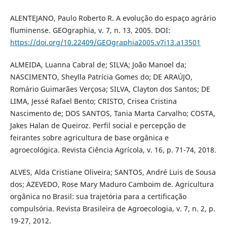
ALENTEJANO, Paulo Roberto R. A evolução do espaço agrário
fluminense. GEOgraphia, v. 7, n. 13, 2005. DOI:
https://doi.org/10.22409/GEOgraphia2005.v7i13.a13501
ALMEIDA, Luanna Cabral de; SILVA; João Manoel da;
NASCIMENTO, Sheylla Patrícia Gomes do; DE ARAÚJO,
Romário Guimarães Verçosa; SILVA, Clayton dos Santos; DE
LIMA, Jessé Rafael Bento; CRISTO, Crisea Cristina
Nascimento de; DOS SANTOS, Tania Marta Carvalho; COSTA,
Jakes Halan de Queiroz. Perfil social e percepção de
feirantes sobre agricultura de base orgânica e
agroecológica. Revista Ciência Agrícola, v. 16, p. 71-74, 2018.
ALVES, Alda Cristiane Oliveira; SANTOS, André Luis de Sousa
dos; AZEVEDO, Rose Mary Maduro Camboim de. Agricultura
orgânica no Brasil: sua trajetória para a certificação
compulsória. Revista Brasileira de Agroecologia, v. 7, n. 2, p.
19-27, 2012.