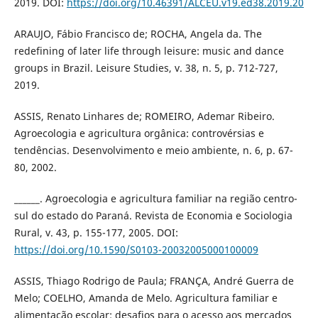
2019. DOI:
https://doi.org/10.46391/ALCEU.v19.ed38.2019.20
ARAUJO, Fábio Francisco de; ROCHA, Angela da. The
redefining of later life through leisure: music and dance
groups in Brazil. Leisure Studies, v. 38, n. 5, p. 712-727,
2019.
ASSIS, Renato Linhares de; ROMEIRO, Ademar Ribeiro.
Agroecologia e agricultura orgânica: controvérsias e
tendências. Desenvolvimento e meio ambiente, n. 6, p. 67-
80, 2002.
______. Agroecologia e agricultura familiar na região centro-
sul do estado do Paraná. Revista de Economia e Sociologia
Rural, v. 43, p. 155-177, 2005. DOI:
https://doi.org/10.1590/S0103-20032005000100009
ASSIS, Thiago Rodrigo de Paula; FRANÇA, André Guerra de
Melo; COELHO, Amanda de Melo. Agricultura familiar e
alimentação escolar: desafios para o acesso aos mercados