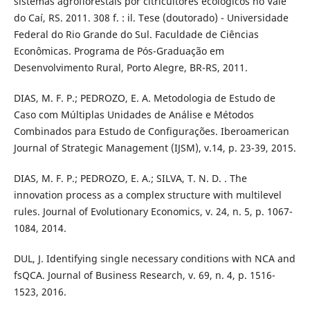
sistemas agroflorestais por citricultores ecológicos no Vale
do Caí, RS. 2011. 308 f. : il. Tese (doutorado) - Universidade
Federal do Rio Grande do Sul. Faculdade de Ciências
Econômicas. Programa de Pós-Graduação em
Desenvolvimento Rural, Porto Alegre, BR-RS, 2011.
DIAS, M. F. P.; PEDROZO, E. A. Metodologia de Estudo de
Caso com Múltiplas Unidades de Análise e Métodos
Combinados para Estudo de Configurações. Iberoamerican
Journal of Strategic Management (IJSM), v.14, p. 23-39, 2015.
DIAS, M. F. P.; PEDROZO, E. A.; SILVA, T. N. D. . The
innovation process as a complex structure with multilevel
rules. Journal of Evolutionary Economics, v. 24, n. 5, p. 1067-
1084, 2014.
DUL, J. Identifying single necessary conditions with NCA and
fsQCA. Journal of Business Research, v. 69, n. 4, p. 1516-
1523, 2016.